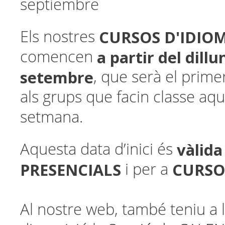
septiembre
CURSOS D'IDIOM
Els nostres
a partir del
dillu
comencen
setembre
, que serà el prime
als grups que facin classe aqu
setmana.
vàlid
Aquesta data d’inici és
PRESENCIALS
CURSO
i per a
Al nostre web, també teniu a l