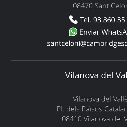
08470 Sant Celo
Tel. 93 860 35
Enviar Whats
santceloni@cambridges
Vilanova del Va
Vilanova del Vall
Pl. dels Països Catala
08410 Vilanova del V