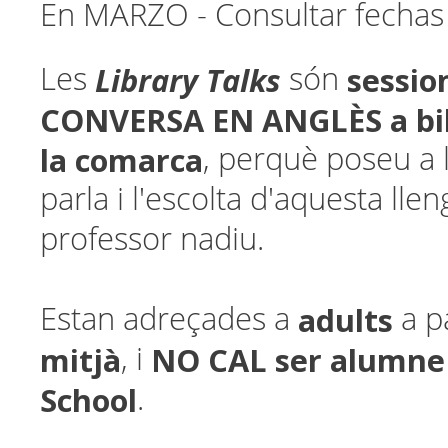
En MARZO - Consultar fechas 
Library Talks
sessio
Les
són
CONVERSA EN ANGLÈS a bib
la comarca
, perquè poseu a l
parla i l'escolta d'aquesta ll
professor nadiu.
adults
Estan adreçades a
a p
mitjà
NO CAL ser alumne
, i
School
.