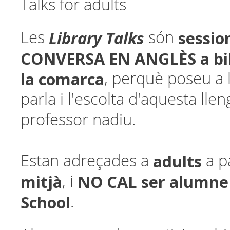
Talks for adults
Library Talks
sessio
Les
són
CONVERSA EN ANGLÈS a bib
la comarca
, perquè poseu a l
parla i l'escolta d'aquesta ll
professor nadiu.
adults
Estan adreçades a
a p
mitjà
NO CAL ser alumne
, i
School
.