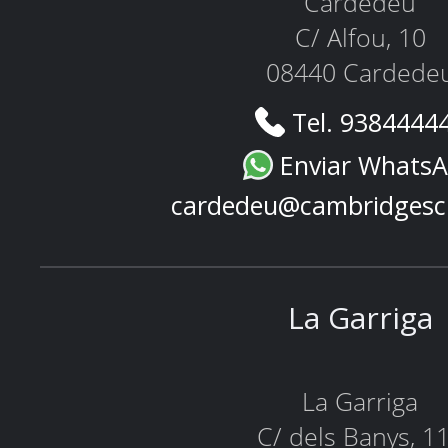
Cardedeu
C/ Alfou, 10
08440 Cardede
Tel. 9384444
Enviar Whats
cardedeu@cambridgesc
La Garriga
La Garriga
C/ dels Banys, 1