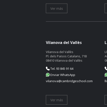
Ver más
Vilanova del Vallès
L
Vilanova del Vallès
L
Pl. dels Països Catalans, 71B
A
08410 Vilanova del Vallès
0
Tel. 93 845 91 64
Enviar WhatsApp
vilanova@cambridgeschool.com
l
Ver más