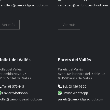
ranollers@cambridgeschool.com
cardedeu@cambridgeschool.com
Ver más
Ver más
ollet del Vallès
Parets del Vallès
ollet del Vallès
Parets del Vallès
/ Rambla Nova, 26
Avda. De la Pedra del Diable, 28
8100 Mollet del Vallès
08150 Parets del Vallès
Tel. 93 579 44 51
Tel. 93 159 76 20
Enviar WhatsApp
Enviar WhatsApp
ollet@cambridgeschool.com
parets@cambridgeschool.com