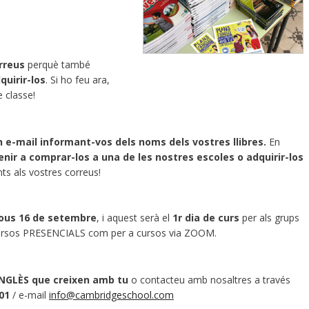
rreus
perquè també
quirir-los
. Si ho feu ara,
e classe!
 e-mail informant-vos dels noms dels vostres llibres.
En
venir a comprar-los a una de les nostres escoles o adquirir-los
nts als vostres correus!
jous 16 de setembre
,
i aquest serà el
1r dia de curs
per als grups
a cursos PRESENCIALS com per a cursos via ZOOM.
NGLÈS que creixen amb tu
o
contacteu amb nosaltres a través
01
/ e-mail
info@cambridgeschool.com