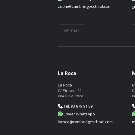
zoom@cambridgeschool.com
g
Ver más
La Roca
M
La Roca
M
C/ Pirineu, 11
C
08430 La Roca
0
Tel. 93 879 91 89
Enviar WhatsApp
laroca@cambridgeschool.com
m