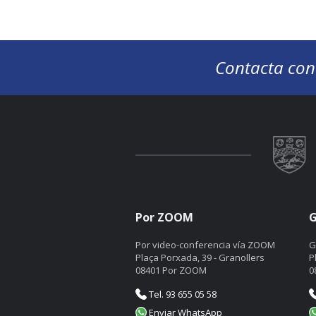
Contacta con
Por ZOOM
G
Por video-conferencia vía ZOOM
G
Plaça Porxada, 39 - Granollers
P
08401 Por ZOOM
0
Tel. 93 655 05 58
Enviar WhatsApp