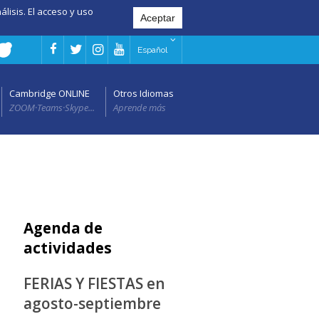
álisis. El acceso y uso
Español
Cambridge ONLINE
Otros Idiomas
ZOOM·Teams·Skype...
Aprende más
Agenda de
actividades
FERIAS Y FIESTAS en
agosto-septiembre