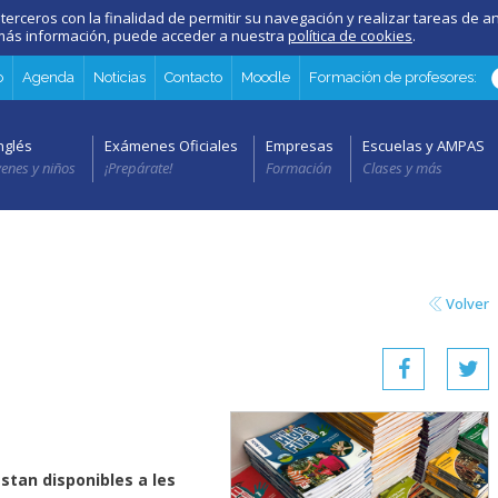
 terceros con la finalidad de permitir su navegación y realizar tareas de an
a más información, puede acceder a nuestra
política de cookies
.
o
Agenda
Noticias
Contacto
Moodle
Formación de profesores:
nglés
Exámenes Oficiales
Empresas
Escuelas y AMPAS
venes y niños
¡Prepárate!
Formación
Clases y más
Volver
estan disponibles a les