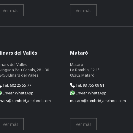
Ver más
Ver más
linars del Vallès
Mataró
linars del Vallès
Mataró
vinguda Pau Casals, 28 – 30
La Rambla, 32 1º
8450 Llinars del Vallès
08302 Mataró
Tel. 602 25 55 77
Tel. 93 755 09 81
Enviar WhatsApp
Enviar WhatsApp
linars@cambridgeschool.com
mataro@cambridgeschool.com
Ver más
Ver más