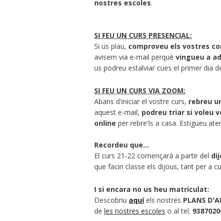
nostres escoles
.
SI FEU UN CURS PRESENCIAL:
Si us plau,
comproveu els vostres co
avisem via e-mail perquè
vingueu a ad
us podreu estalviar cues el primer dia d
SI FEU UN CURS VIA ZOOM:
Abans d'iniciar el vostre curs,
rebreu un
aquest e-mail,
podreu triar
si voleu 
online
per rebre'ls a casa. Estigueu ate
Recordeu que...
El curs 21-22 començarà a partir del
di
que facin classe els dijous, tant per 
I si encara no us heu matriculat:
Descobriu
aquí
els nostres
PLANS D'A
de
les nostres escoles
o al tel.
9387020