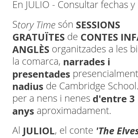
En JULIO - Consultar fechas y
tory Time
SESSIONS
S
són
GRATUÏTES
CONTES INF
de
ANGLÈS
organitzades a les b
narrades i
la comarca,
presentades
presencialmen
nadius
de Cambridge School
d'entre 3 
per a nens i nenes
anys
aproximadament.
JULIOL
'The Elve
Al
, el conte