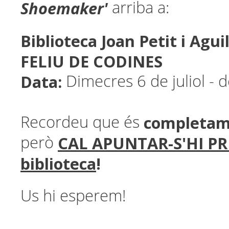
Shoemaker
'
arriba a:
Biblioteca Joan Petit i Agui
FELIU DE CODINES
Data:
Dimecres 6 de juliol - 
completam
Recordeu que és
CAL APUNTAR-S'HI PR
però
biblioteca
!
Us hi esperem!