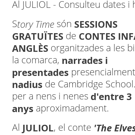
Al JULIOL - Consulteu dates i 
tory Time
SESSIONS
S
són
GRATUÏTES
CONTES INF
de
ANGLÈS
organitzades a les b
narrades i
la comarca,
presentades
presencialmen
nadius
de Cambridge School
d'entre 3 
per a nens i nenes
anys
aproximadament.
JULIOL
'The Elve
Al
, el conte