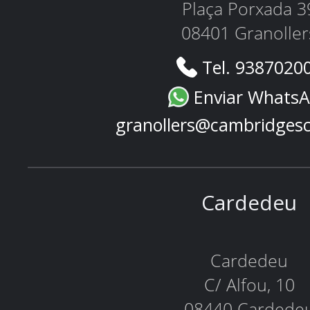
Plaça Porxada 3
08401 Granoller
Tel. 9387020
Enviar Whats
granollers@cambridges
Cardedeu
Cardedeu
C/ Alfou, 10
08440 Cardede