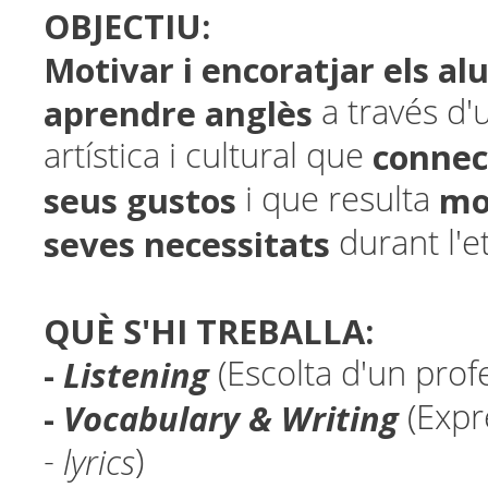
OBJECTIU:
Motivar i encoratjar els a
aprendre anglès
a través d'u
connec
artística i cultural que
seus gustos
mo
i que resulta
seves necessitats
durant l'e
QUÈ S'HI TREBALLA:
-
Listening
(Escolta d'un prof
-
Vocabulary & Writing
(Expr
lyrics
-
)