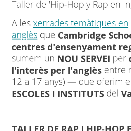
Taller de 'Hip-Hop y Rap en In
A les
xerrades temàtiques en
Cambridge Scho
anglès
que
centres d'ensenyament re
NOU SERVEI
sumem un
per
l'interès per l'anglès
entre n
12 a 17 anys) — que oferim e
ESCOLES I INSTITUTS
Va
del
TALLER DE RAP I HIP-HOP