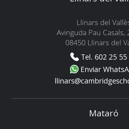
Llinars del Vallè
Avinguda Pau Casals, 
08450 Llinars del V
Tel. 602 25 55
Enviar Whats
llinars@cambridgesch
Mataró