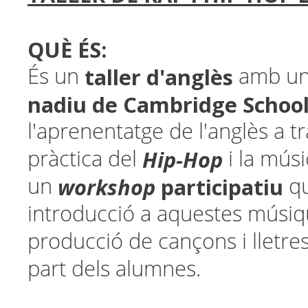
QUÈ ÉS:
taller d'anglès
És un
amb u
nadiu de Cambridge Schoo
l'aprenentatge de l'anglès a tr
Hip-Hop
pràctica del
i la mús
workshop
participatiu
un
qu
introducció a aquestes músiqu
producció de cançons i lletre
part dels alumnes.