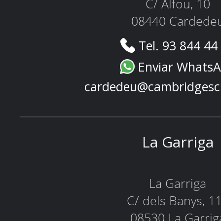
C/ Alfou, 10
08440 Cardede
Tel. 93 844 44
Enviar Whats
cardedeu@cambridgesc
La Garriga
La Garriga
C/ dels Banys, 1
08530 La Garrig