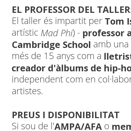
EL PROFESSOR DEL TALLER
Tom I
El taller és impartit per
Mad Phi
professor 
artístic
) -
Cambridge School
amb una t
lletri
més de 15 anys com a
creador d'àlbums de hip-h
independent com en col·labor
artistes.
PREUS I DISPONIBILITAT
AMPA/AFA
mem
Si sou de l'
o