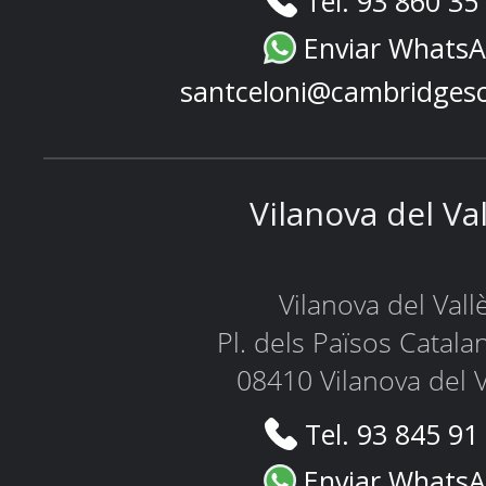
Tel. 93 860 35
Enviar Whats
santceloni@cambridges
Vilanova del Va
Vilanova del Vall
Pl. dels Països Catala
08410 Vilanova del V
Tel. 93 845 91
Enviar Whats