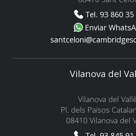
Tel. 93 860 35
Enviar Whats
santceloni@cambridges
Vilanova del Va
Vilanova del Vall
Pl. dels Països Catala
08410 Vilanova del V
Tel. 93 845 91