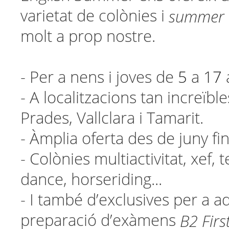
summer
varietat de colònies i
molt a prop nostre.
- Per a nens i joves de
5
a
17
- A localitzacions tan increïbl
Prades, Vallclara i Tamarit.
- Àmplia oferta des de juny f
- Colònies multiactivitat, xef, 
dance, horseriding...
- I també d’exclusives per a a
B2 Firs
preparació d’exàmens