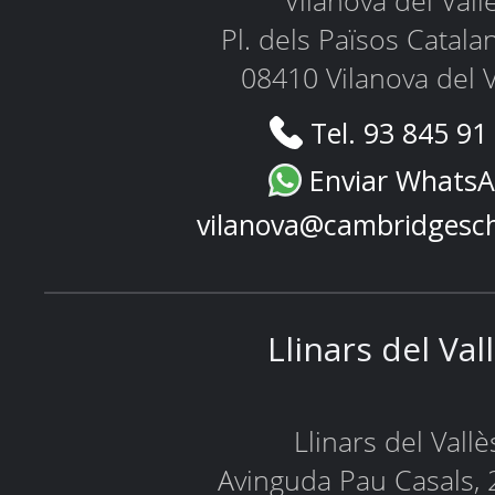
Vilanova del Vall
Pl. dels Països Catala
08410 Vilanova del V
Tel. 93 845 91
Enviar Whats
vilanova@cambridgesc
Llinars del Val
Llinars del Vallè
Avinguda Pau Casals, 