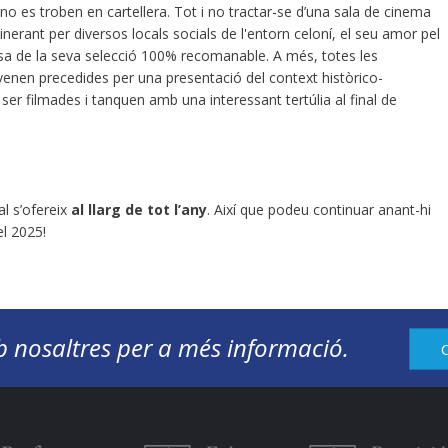
no es troben en cartellera. Tot i no tractar-se d’una sala de cinema
tinerant per diversos locals socials de l'entorn celoní, el seu amor pel
idesa de la seva selecció 100% recomanable. A més, totes les
 i venen precedides per una presentació del context històrico-
r filmades i tanquen amb una interessant tertúlia al final de
al s’ofereix
al llarg de tot l’any
. Així que podeu continuar anant-hi
el 2025!
 nosaltres per a més informació.