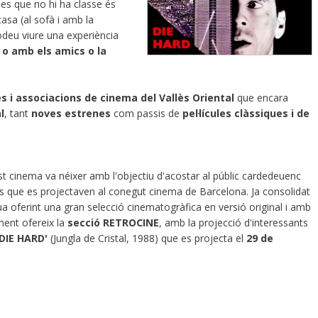
es que no hi ha classe és
 casa (al sofà i amb la
odeu viure una experiència
 o amb els amics o la
es i associacions de cinema del Vallès Oriental
que encara
l
, tant
noves estrenes
com passis de
pel·lícules clàssiques i de
t cinema va néixer amb l'objectiu d'acostar al públic cardedeuenc
 les que es projectaven al conegut cinema de Barcelona. Ja consolidat
ua oferint una gran selecció cinematogràfica en versió original i amb
ment ofereix la
secció
RETROCINE
, amb la projecció d'interessants
'DIE HARD'
(Jungla de Cristal, 1988) que es projecta el
29 de