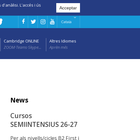
d'anàlisi. L'accés i ús
Català
Cambridge ONLINE
Altres Idiomes
ZOOM·Teams·Skype...
Aprèn més
News
Cursos
SEMIINTENSIUS 26-27
Per als nivells/cicles B2 First i