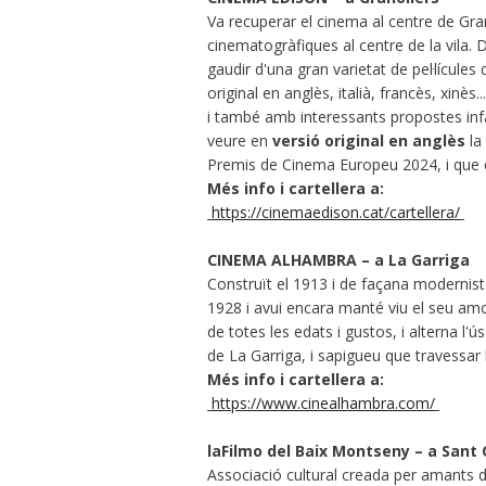
Va recuperar el cinema al centre de Gra
cinematogràfiques al centre de la vila. D
gaudir d'una gran varietat de pel·lícule
original en anglès, italià, francès, xinè
i també amb interessants propostes inf
veure en
versió original en anglès
la 
Premis de Cinema Europeu 2024, i que 
Més info i cartellera a:
https://cinemaedison.cat/cartellera/
CINEMA ALHAMBRA – a La Garriga
Construït el 1913 i de façana modernista
1928 i avui encara manté viu el seu amor
de totes les edats i gustos, i alterna l'
de La Garriga, i sapigueu que travessar 
Més info i cartellera a:
https://www.cinealhambra.com/
laFilmo del Baix Montseny – a Sant 
Associació cultural creada per amants d