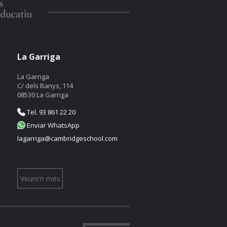
La Garriga
La Garriga
C/ dels Banys, 114
08530 La Garriga
Tel. 93 861 22 20
Enviar WhatsApp
lagarriga@cambridgeschool.com
Veure’n més