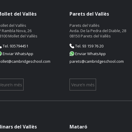
ollet del Vallès
Parets del Vallès
ollet del Vallès
Parets del Vallès
/ Rambla Nova, 26
Avda. De la Pedra del Diable, 28
8100 Mollet del Vallès
08150 Parets del Vallès
Tel. 935794451
Tel. 93 159 76 20
Enviar WhatsApp
Enviar WhatsApp
ollet@cambridgeschool.com
parets@cambridgeschool.com
Veure’n més
Veure’n més
linars del Vallès
Mataró