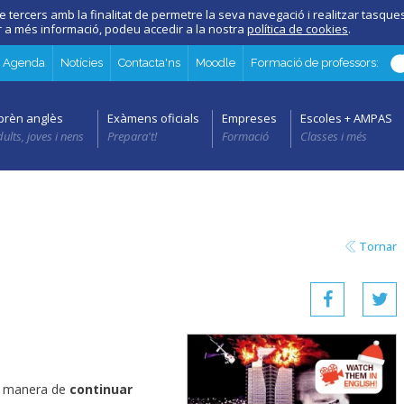
e tercers amb la finalitat de permetre la seva navegació i realitzar tasques 
er a més informació, podeu accedir a la nostra
política de cookies
.
Agenda
Notícies
Contacta'ns
Moodle
Formació de professors:
prèn anglès
Exàmens oficials
Empreses
Escoles + AMPAS
ults, joves i nens
Prepara't!
Formació
Classes i més
Tornar
a manera de
continuar