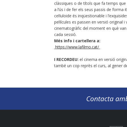
clàssiques o de títols que fa temps que 
a l’ús i de fer els seus passis de forma i
cel·luloide és inqüestionable i l’exquis
pel·lícules es passen en versió original
cinematogràfic del moment en què van se
cada sessió.
Més info i cartellera a:
https://www.lafilmo.cat/
I RECORDEU:
el cinema en versió origin
també un cop reprès el curs, al gener d
Contacta amb