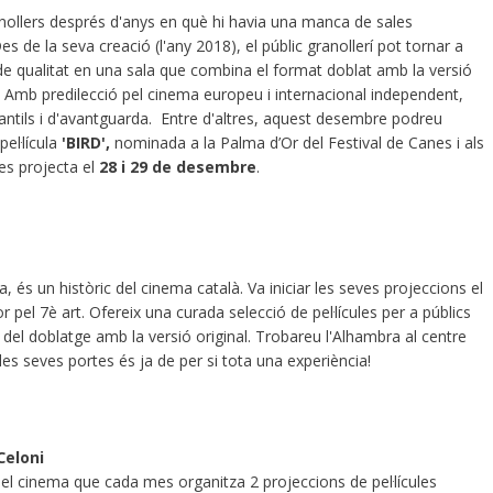
nollers després d'anys en què hi havia una manca de sales
es de la seva creació (l'any 2018), el públic granollerí pot tornar a
s de qualitat en una sala que combina el format doblat amb la versió
s... Amb predilecció pel cinema europeu i internacional independent,
antils i d'avantguarda. Entre d'altres, aquest desembre podreu
pel·lícula
'BIRD',
nominada a la Palma d’Or del Festival de Canes i als
es projecta el
28 i 29 de desembre
.
, és un històric del cinema català. Va iniciar les seves projeccions el
 pel 7è art. Ofereix una curada selecció de pel·lícules per a públics
ús del doblatge amb la versió original. Trobareu l'Alhambra al centre
les seves portes és ja de per si tota una experiència!
Celoni
el cinema que cada mes organitza 2 projeccions de pel·lícules