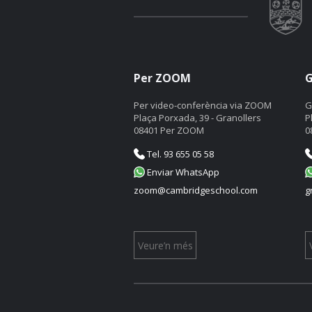
Per ZOOM
G
Per video-conferència via ZOOM
G
Plaça Porxada, 39 - Granollers
P
08401 Per ZOOM
0
Tel. 93 655 05 58
Enviar WhatsApp
zoom@cambridgeschool.com
g
Veure’n més