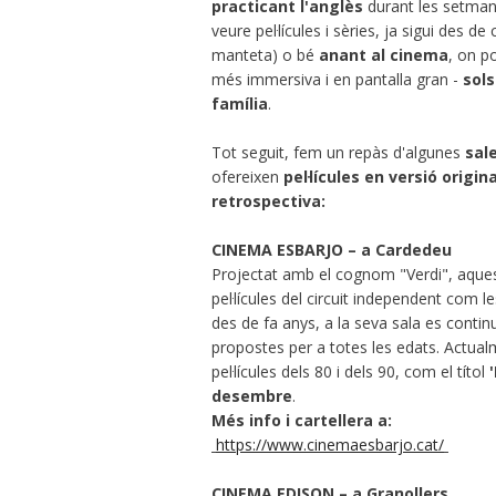
practicant l'anglès
durant les setman
veure pel·lícules i sèries, ja sigui des de
manteta) o bé
anant al cinema
, on p
més immersiva i en pantalla gran -
sols
família
.
Tot seguit, fem un repàs d'algunes
sal
ofereixen
pel·lícules en versió origina
retrospectiva:
CINEMA ESBARJO – a Cardedeu
Projectat amb el cognom "Verdi", aques
pel·lícules del circuit independent com
des de fa anys, a la seva sala es contin
propostes per a totes les edats. Actual
pel·lícules dels 80 i dels 90, com el títol
desembre
.
Més info i cartellera a:
https://www.cinemaesbarjo.cat/
CINEMA EDISON – a Granollers