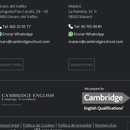
linars del Vallès
Mataró
vinguda Pau Casals, 28 – 30
La Rambla, 32 1r
8450 Llinars del Vallès
08302 Mataró
Tel. 602 25 55 77
Tel. 93 755 09 81
Enviar WhatsApp
Enviar WhatsApp
linars@cambridgeschool.com
mataro@cambridgeschool.com
Veure’n més
Veure’n més
rmació legal
Política de Cookies
Política de privacitat
Normes d'us