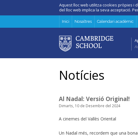
Aquest lloc web utilitza cookies pròpies i d
del lloc web implica la seva acceptació. P
Inici
Nosaltres
Calendari acadèmic
A
Ad
Notícies
Al Nadal: Versió Original!
Dimarts, 10 de Desembre del 2024
A cinemes del Vallès Oriental
Un Nadal més, recordem que una bon