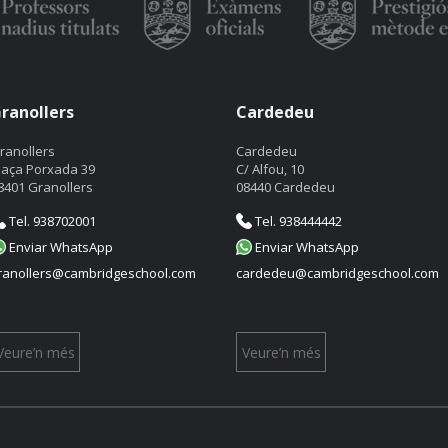
ranollers
Cardedeu
ranollers
Cardedeu
laça Porxada 39
C/ Alfou, 10
8401 Granollers
08440 Cardedeu
Tel. 938702001
Tel. 938444442
Enviar WhatsApp
Enviar WhatsApp
ranollers@cambridgeschool.com
cardedeu@cambridgeschool.com
Veure’n més
Veure’n més