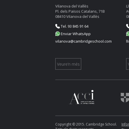
Vilanova del Vallès
L
Pl. dels Països Catalans, 71B
A
08410 Vilanova del Vallès
0
Tel. 93 845 91 64
Enviar WhatsApp
vilanova@cambridgeschool.com
l
Veure’n més
Copyright © 2015. Cambridge School.
Info