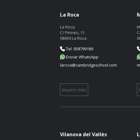
La Roca
M
La Roca
M
C/ Pirineu, 11
C
08430 La Roca
0
Tel. 938799189
Enviar WhatsApp
laroca@cambridgeschool.com
m
Veure’n més
Vilanova del Vallès
L