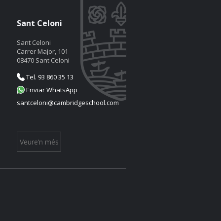
Sant Celoni
Sant Celoni
Carrer Major, 101
08470 Sant Celoni
Tel. 93 860 35 13
Enviar WhatsApp
santceloni@cambridgeschool.com
Veure’n més