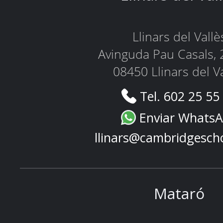
Llinars del Vallè
Avinguda Pau Casals, 
08450 Llinars del V
Tel. 602 25 55
Enviar Whats
llinars@cambridgesch
Mataró