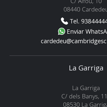
C/ Alfou, 10
08440 Cardede
Tel. 9384444
Enviar Whats
cardedeu@cambridgesc
La Garriga
La Garriga
C/ dels Banys, 1
08530 La Garrig