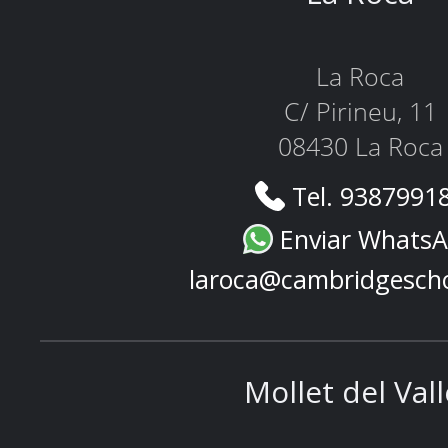
La Roca
C/ Pirineu, 11
08430 La Roca
Tel. 9387991
Enviar Whats
laroca@cambridgesch
Mollet del Val