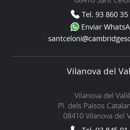
08470 Sant Celo
Tel. 93 860 35
Enviar Whats
santceloni@cambridges
Vilanova del Va
Vilanova del Vall
Pl. dels Països Catala
08410 Vilanova del V
Tel. 93 845 91