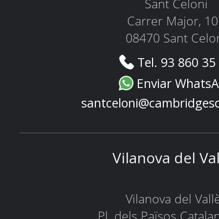
Sant Celoni
Carrer Major, 1
08470 Sant Celo
Tel. 93 860 35
Enviar Whats
santceloni@cambridges
Vilanova del Va
Vilanova del Vall
Pl. dels Països Catala