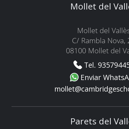
Mollet del Val
Mollet del Vallè
C/ Rambla Nova, 
08100 Mollet del Va
Tel. 9357944
Enviar Whats
mollet@cambridgesch
Parets del Val