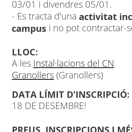
03/01 i divendres 05/01.
activitat inc
- Es tracta d'una
campus
i no pot contractar-s
LLOC:
A les
Instal·lacions del CN
Granollers
(Granollers)
DATA LÍMIT D’INSCRIPCIÓ:
18 DE DESEMBRE!
PREUS, INSCRIPCIONS I M