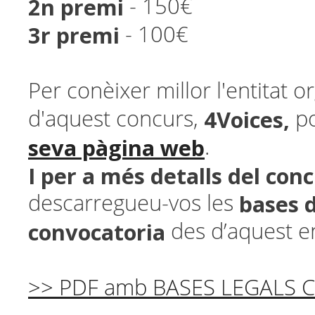
2n premi
- 150€
3r premi
- 100€
Per conèixer millor l'entitat 
4Voices,
d'aquest concurs,
po
seva pàgina web
.
I per a més detalls del con
bases 
descarregueu-vos les
convocatoria
des d’aquest en
>> PDF amb BASES LEGALS