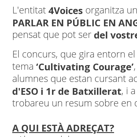
4Voices
L'entitat
organitza u
PARLAR EN PÚBLIC EN AN
del vostr
pensat que pot ser
El concurs, que gira entorn el
‘Cultivating Courage’
tema
alumnes que estan cursant a
d'ESO i 1r de Batxillerat
, i 
trobareu un resum sobre en q
A QUI ESTÀ ADREÇAT?