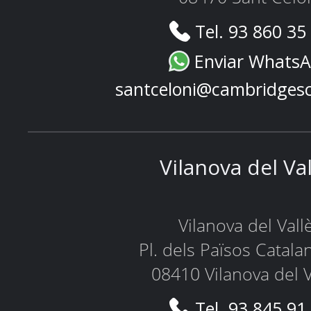
Tel. 93 860 35
Enviar Whats
santceloni@cambridges
Vilanova del Va
Vilanova del Vall
Pl. dels Països Catala
08410 Vilanova del V
Tel. 93 845 91