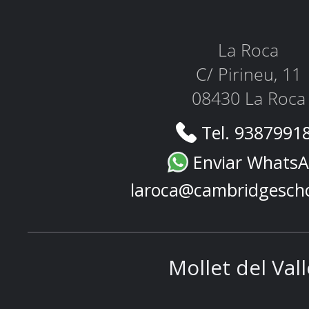
La Roca
C/ Pirineu, 11
08430 La Roca
Tel. 9387991
Enviar Whats
laroca@cambridgesch
Mollet del Val