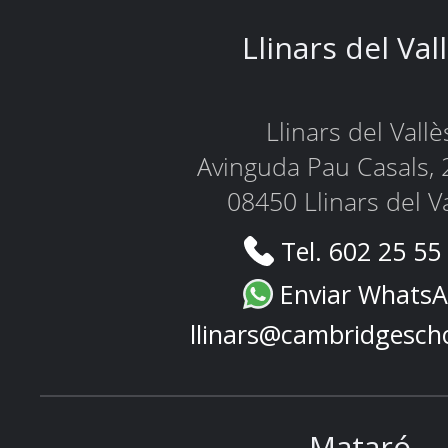
Llinars del Val
Llinars del Vallè
Avinguda Pau Casals, 
08450 Llinars del V
Tel. 602 25 55
Enviar Whats
llinars@cambridgesch
Mataró