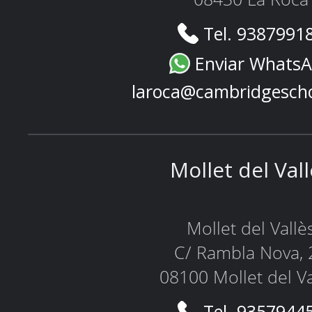
Tel. 9387991
Enviar Whats
laroca@cambridgesch
Mollet del Val
Mollet del Vallè
C/ Rambla Nova, 
08100 Mollet del Va
Tel. 9357944