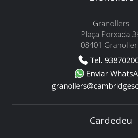
Granollers
Plaça Porxada 3
08401 Granoller
Tel. 9387020
Enviar Whats
granollers@cambridges
Cardedeu