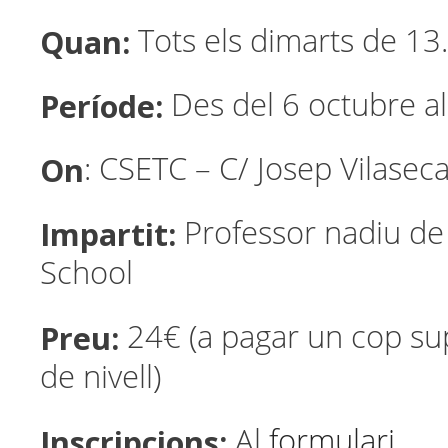
Quan:
Tots els dimarts de 13
Període:
Des del 6 octubre a
On
: CSETC – C/ Josep Vilasec
Impartit:
Professor nadiu d
School
Preu:
24€ (a pagar un cop su
de nivell)
Inscripcions:
Al
formulari