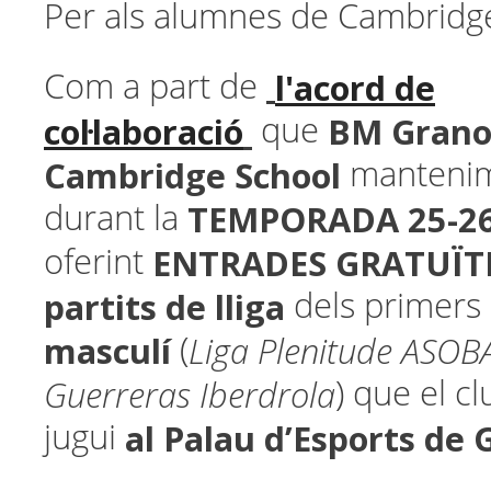
Per als alumnes de Cambridg
l'acord de
Com a part de
col·laboració
BM Granol
que
Cambridge School
mantenim
TEMPORADA 25-2
durant la
ENTRADES GRATUÏTES
oferint
partits de lliga
dels primers
masculí
Liga Plenitude ASOB
(
Guerreras Iberdrola
) que el c
al Palau d’Esports de 
jugui