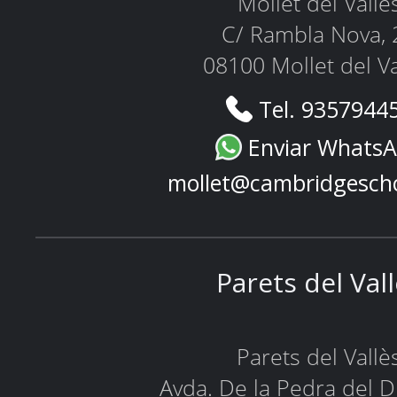
Mollet del Vallè
C/ Rambla Nova, 
08100 Mollet del Va
Tel. 9357944
Enviar Whats
mollet@cambridgesch
Parets del Val
Parets del Vallè
Avda. De la Pedra del D