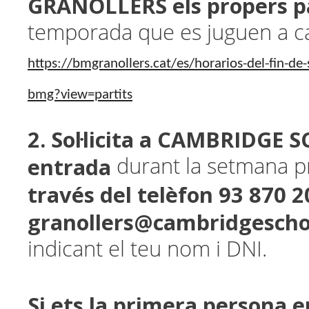
GRANOLLERS els propers p
temporada que es juguen a c
https://bmgranollers.cat/es/horarios-del-fin-de
bmg?view=partits
2. Sol·licita a CAMBRIDGE 
entrada
durant la setmana pr
través del telèfon 93 870 2
granollers@cambridgescho
indicant el teu nom i DNI.
Si ets la primera persona