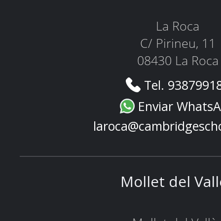
La Roca
C/ Pirineu, 11
08430 La Roca
Tel. 9387991
Enviar Whats
laroca@cambridgesch
Mollet del Val