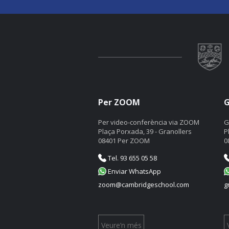
Per ZOOM
G
Per video-conferència via ZOOM
G
Plaça Porxada, 39 - Granollers
P
08401 Per ZOOM
0
Tel. 93 655 05 58
Enviar WhatsApp
zoom@cambridgeschool.com
g
Veure’n més