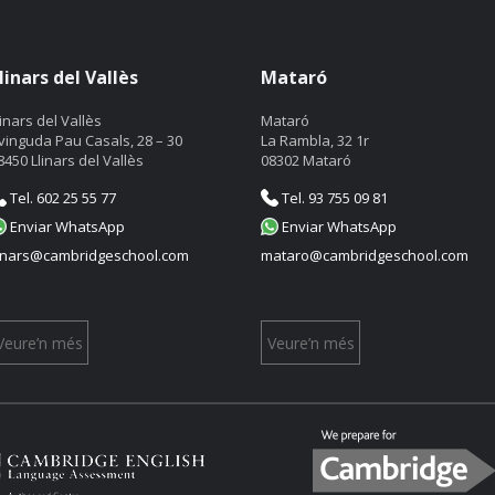
linars del Vallès
Mataró
linars del Vallès
Mataró
vinguda Pau Casals, 28 – 30
La Rambla, 32 1r
8450 Llinars del Vallès
08302 Mataró
Tel. 602 25 55 77
Tel. 93 755 09 81
Enviar WhatsApp
Enviar WhatsApp
linars@cambridgeschool.com
mataro@cambridgeschool.com
Veure’n més
Veure’n més