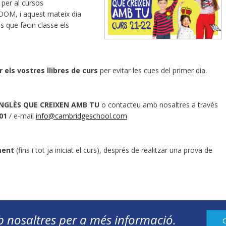
t per al cursos
OOM, i aquest mateix dia
s que facin classe els
 els vostres llibres de curs
per evitar les cues del primer dia.
NGLÈS QUE CREIXEN AMB TU
o
contacteu amb nosaltres a través
01
/ e-mail
info@cambridgeschool.com
ment
(fins i tot ja iniciat el curs), després de realitzar una prova de
 nosaltres per a més informació.