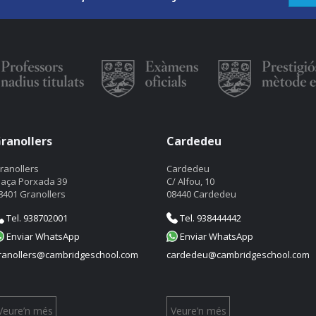
ranollers
Cardedeu
ranollers
Cardedeu
laça Porxada 39
C/ Alfou, 10
8401 Granollers
08440 Cardedeu
Tel. 938702001
Tel. 938444442
Enviar WhatsApp
Enviar WhatsApp
ranollers@cambridgeschool.com
cardedeu@cambridgeschool.com
Veure’n més
Veure’n més