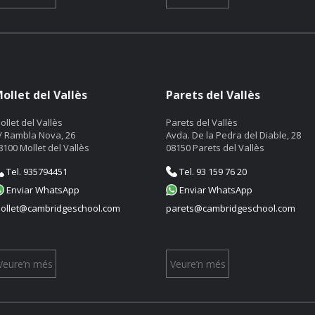
ollet del Vallès
Parets del Vallès
ollet del Vallès
Parets del Vallès
/ Rambla Nova, 26
Avda. De la Pedra del Diable, 28
8100 Mollet del Vallès
08150 Parets del Vallès
Tel. 935794451
Tel. 93 159 76 20
Enviar WhatsApp
Enviar WhatsApp
ollet@cambridgeschool.com
parets@cambridgeschool.com
Veure’n més
Veure’n més