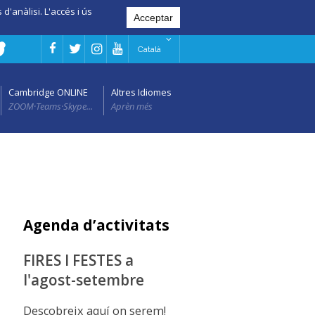
d'anàlisi. L'accés i ús
Català
Cambridge ONLINE
Altres Idiomes
ZOOM·Teams·Skype...
Aprèn més
Agenda d’activitats
FIRES I FESTES a
l'agost-setembre
Descobreix aquí on serem!