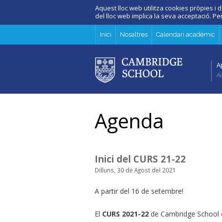
Aquest lloc web utilitza cookies pròpies i d
del lloc web implica la seva acceptació. P
Inici
Nosaltres
Calendari acadèmic
A
Ad
Agenda
Inici del CURS 21-22
Dilluns, 30 de Agost del 2021
A partir del 16 de setembre!
El
CURS 2021-22
de Cambridge School