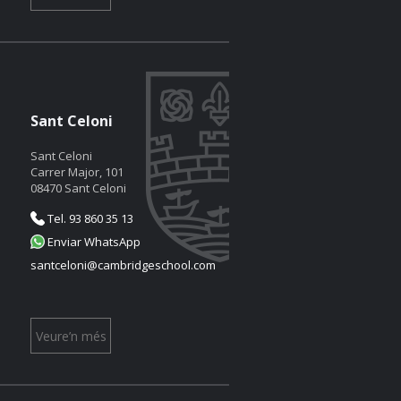
Sant Celoni
Sant Celoni
Carrer Major, 101
08470 Sant Celoni
Tel. 93 860 35 13
Enviar WhatsApp
santceloni@cambridgeschool.com
Veure’n més