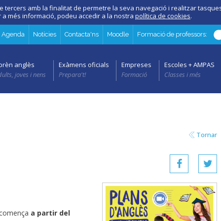
e tercers amb la finalitat de permetre la seva navegació i realitzar tasques 
er a més informació, podeu accedir a la nostra
política de cookies
.
Agenda
Notícies
Contacta'ns
Moodle
Formació de professors:
prèn anglès
Exàmens oficials
Empreses
Escoles + AMPAS
ults, joves i nens
Prepara't!
Formació
Classes i més
Tornar
 comença
a partir del