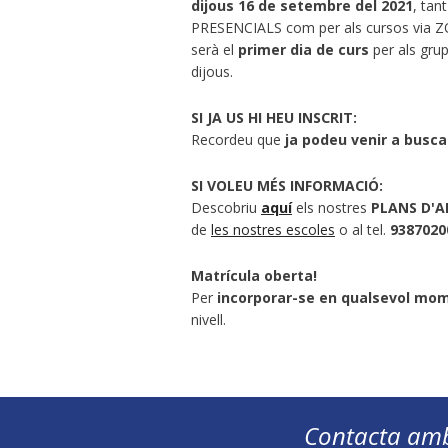
dijous 16 de setembre del 2021
, tan
PRESENCIALS com per als cursos via Z
serà el
primer dia de curs
per als grup
dijous.
SI JA US HI HEU INSCRIT:
Recordeu que
ja podeu venir a buscar
SI VOLEU MÉS INFORMACIÓ:
Descobriu
aquí
els nostres
PLANS D'A
de
les nostres escoles
o al tel.
9387020
Matrícula oberta!
Per
incorporar-se en qualsevol mo
nivell.
Contacta amb