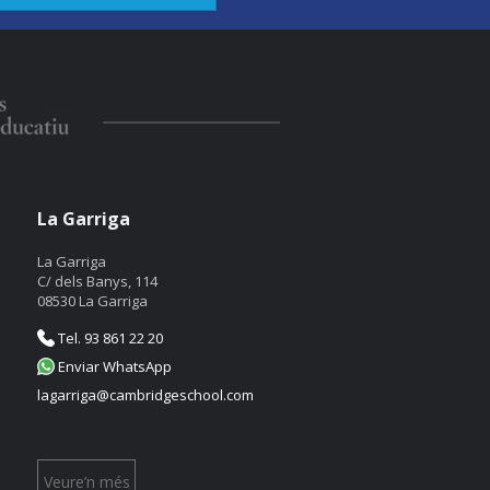
La Garriga
La Garriga
C/ dels Banys, 114
08530 La Garriga
Tel. 93 861 22 20
Enviar WhatsApp
lagarriga@cambridgeschool.com
Veure’n més