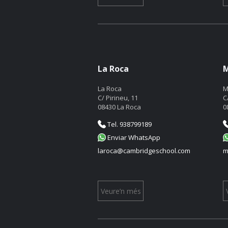
La Roca
M
La Roca
M
C/ Pirineu, 11
C
08430 La Roca
0
Tel. 938799189
Enviar WhatsApp
laroca@cambridgeschool.com
m
Veure’n més