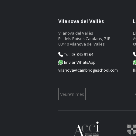
Vilanova del Vallès
L
Vilanova del Vallès
L
Pl. dels Països Catalans, 71B
A
08410 Vilanova del Vallès
0
Tel. 93 845 91 64
Enviar WhatsApp
vilanova@cambridgeschool.com
l
Veure’n més