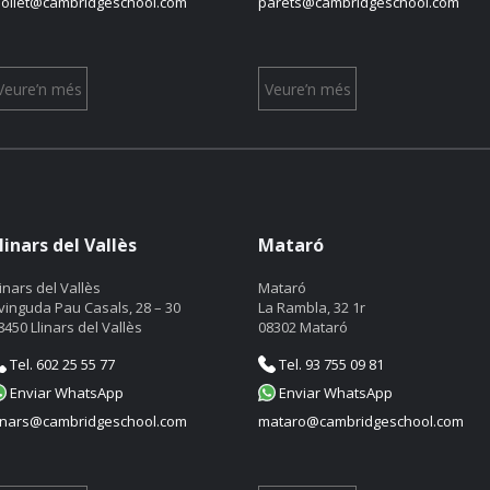
ollet@cambridgeschool.com
parets@cambridgeschool.com
Veure’n més
Veure’n més
linars del Vallès
Mataró
linars del Vallès
Mataró
vinguda Pau Casals, 28 – 30
La Rambla, 32 1r
8450 Llinars del Vallès
08302 Mataró
Tel. 602 25 55 77
Tel. 93 755 09 81
Enviar WhatsApp
Enviar WhatsApp
linars@cambridgeschool.com
mataro@cambridgeschool.com