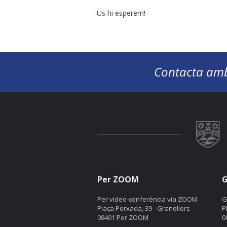
Us hi esperem!
Contacta amb
Per ZOOM
G
Per video-conferència via ZOOM
G
Plaça Porxada, 39 - Granollers
P
08401 Per ZOOM
0