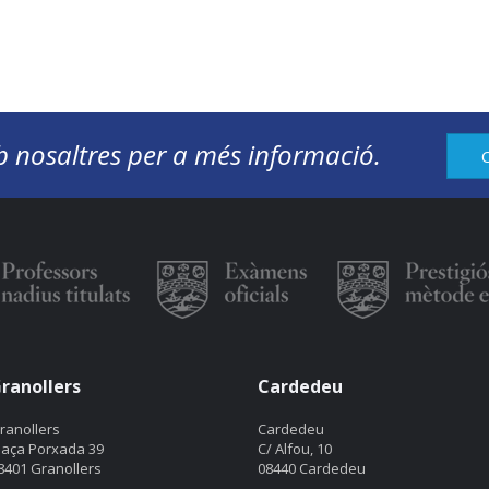
 nosaltres per a més informació.
ranollers
Cardedeu
ranollers
Cardedeu
laça Porxada 39
C/ Alfou, 10
8401 Granollers
08440 Cardedeu