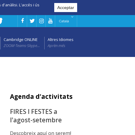
d'anàlisi. L'accés i ús
Català
Cambridge ONLINE
Altres Idiomes
ZOOM·Teams·Skype...
Aprèn més
Agenda d’activitats
FIRES I FESTES a
l'agost-setembre
Descobreix aquí on serem!