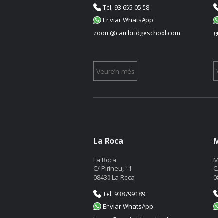
Tel. 93 655 05 58
Enviar WhatsApp
zoom@cambridgeschool.com
g
Veure’n més
La Roca
M
La Roca
M
C/ Pirineu, 11
C
08430 La Roca
0
Tel. 938799189
Enviar WhatsApp