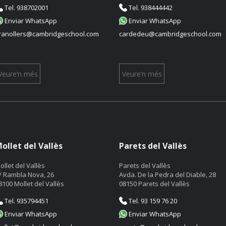
Tel. 938702001
Tel. 938444442
Enviar WhatsApp
Enviar WhatsApp
ranollers@cambridgeschool.com
cardedeu@cambridgeschool.com
Veure’n més
Veure’n més
ollet del Vallès
Parets del Vallès
ollet del Vallès
Parets del Vallès
/ Rambla Nova, 26
Avda. De la Pedra del Diable, 28
8100 Mollet del Vallès
08150 Parets del Vallès
Tel. 935794451
Tel. 93 159 76 20
Enviar WhatsApp
Enviar WhatsApp