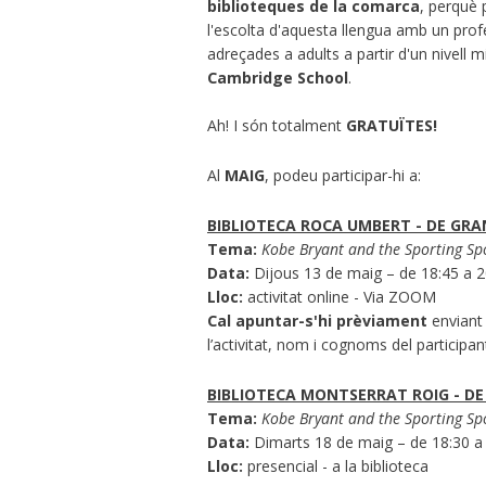
biblioteques de la comarca
, perquè p
l'escolta d'aquesta llengua amb un prof
adreçades a adults a partir d'un nivell m
Cambridge School
.
Ah! I són totalment
GRATUÏTES!
Al
MAIG
, podeu participar-hi a:
BIBLIOTECA ROCA UMBERT - DE GR
Tema:
Kobe Bryant and the Sporting Spo
Data:
Dijous 13 de maig – de 18:45 a 
Lloc:
activitat online - Via ZOOM
Cal apuntar-s'hi prèviament
enviant 
l’activitat, nom i cognoms del participan
BIBLIOTECA MONTSERRAT ROIG -
DE
Tema:
Kobe Bryant and the Sporting Spo
Data:
Dimarts 18 de maig – de 18:30 a
Lloc:
presencial - a la biblioteca