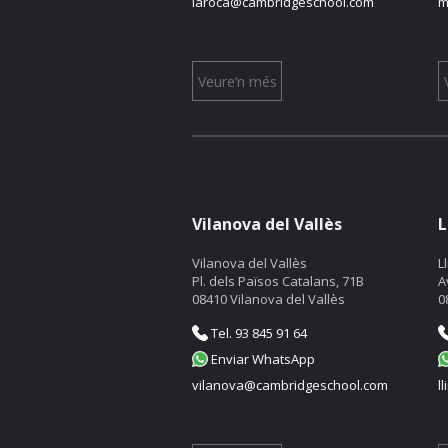
laroca@cambridgeschool.com
m
Veure’n més
Vilanova del Vallès
L
Vilanova del Vallès
L
Pl. dels Països Catalans, 71B
A
08410 Vilanova del Vallès
0
Tel. 93 845 91 64
Enviar WhatsApp
vilanova@cambridgeschool.com
l