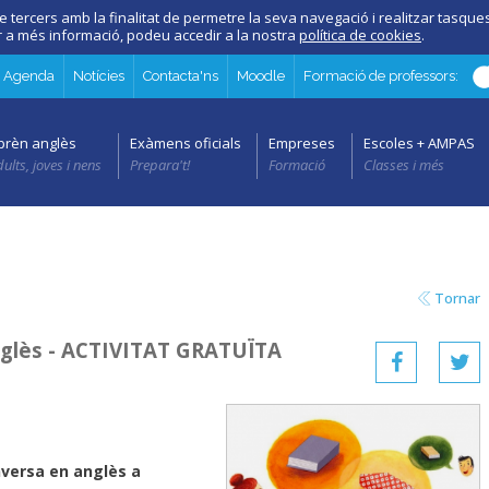
e tercers amb la finalitat de permetre la seva navegació i realitzar tasques 
er a més informació, podeu accedir a la nostra
política de cookies
.
Agenda
Notícies
Contacta'ns
Moodle
Formació de professors:
prèn anglès
Exàmens oficials
Empreses
Escoles + AMPAS
ults, joves i nens
Prepara't!
Formació
Classes i més
Tornar
nglès - ACTIVITAT GRATUÏTA
versa en anglès a