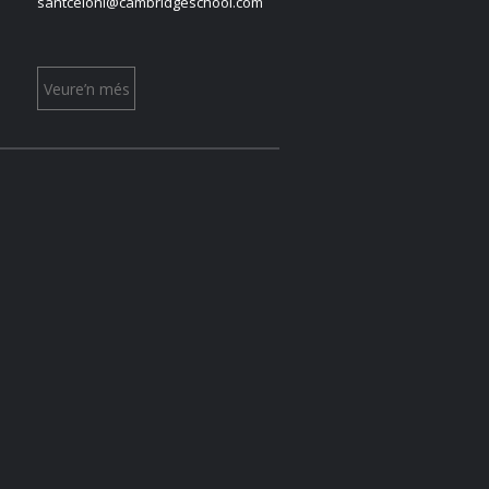
santceloni@cambridgeschool.com
Veure’n més