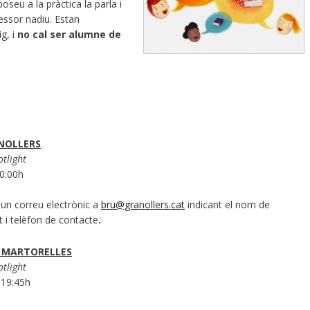
oseu a la pràctica la parla i
essor nadiu. Estan
ig, i
no cal ser alumne de
ANOLLERS
tlight
20:00h
un correu electrònic a
bru@granollers.cat
indicant el nom de
t i telèfon de contacte
.
 MARTORELLES
tlight
 19:45h