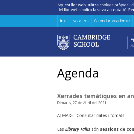
Aquest lloc web utilitza cookies pròpies i d
del lloc web implica la seva acceptació. P
Inici
Nosaltres
Calendari acadèmic
A
Ad
Agenda
Xerrades temàtiques en a
Dimarts, 27 de Abril del 2021
Al MAIG - Consultar dates i fomats
Les
Library Talks
són
sessions de con