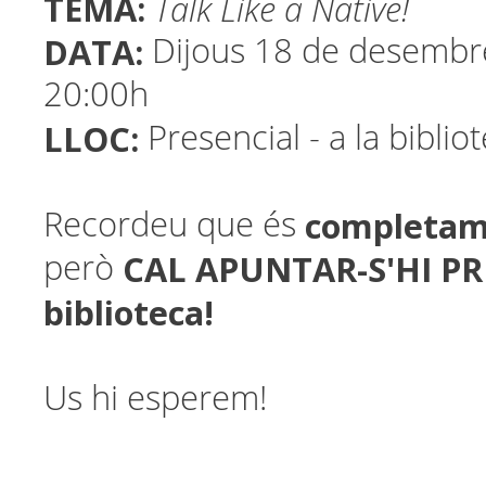
TEMA:
Talk Like a Native!
DATA:
Dijous 18 de desembr
20:00h
LLOC:
Presencial - a la biblio
completam
Recordeu que és
CAL APUNTAR-S'HI PR
però
biblioteca!
Us hi esperem!