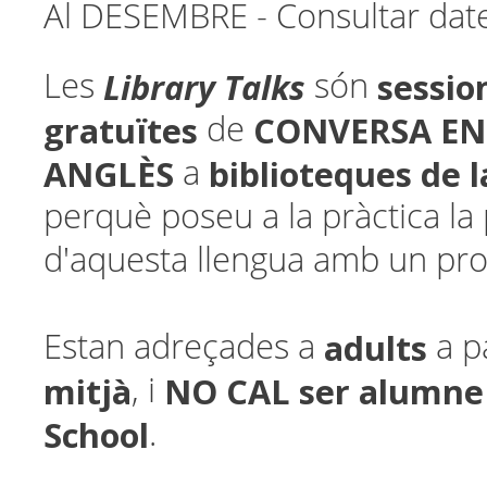
Al DESEMBRE - Consultar date
Library Talks
sessio
Les
són
gratuïtes
CONVERSA EN
de
ANGLÈS
biblioteques de 
a
perquè poseu a la pràctica la p
d'aquesta llengua amb un pro
adults
Estan adreçades a
a p
mitjà
NO CAL ser alumne
, i
School
.