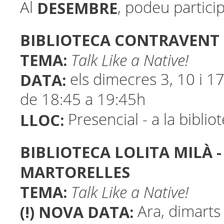
DESEMBRE
Al
, podeu particip
BIBLIOTECA CONTRAVENT 
TEMA:
Talk Like a Native!
DATA:
els dimecres 3, 10 i 1
de 18:45 a 19:45h
LLOC:
Presencial - a la biblio
BIBLIOTECA LOLITA MILÀ -
MARTORELLES
TEMA:
Talk Like a Native!
(!) NOVA DATA:
Ara, dimart