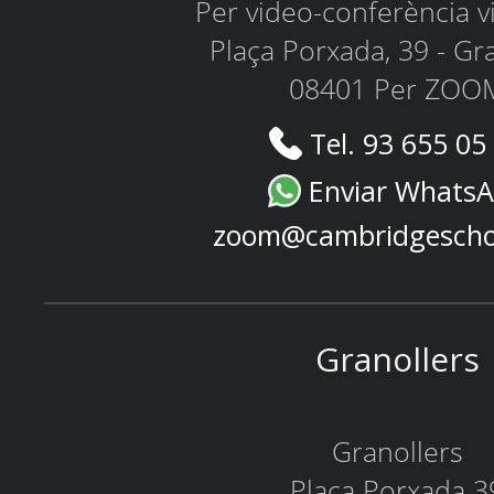
Per video-conferència 
Plaça Porxada, 39 - Gr
08401 Per ZOO
Tel. 93 655 05
Enviar Whats
zoom@cambridgescho
Granollers
Granollers
Plaça Porxada 3