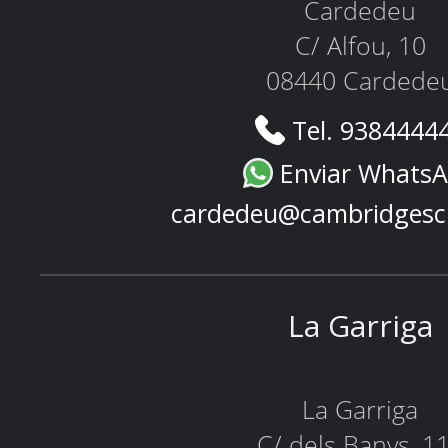
Cardedeu
C/ Alfou, 10
08440 Cardede
Tel. 9384444
Enviar Whats
cardedeu@cambridgesc
La Garriga
La Garriga
C/ dels Banys, 1