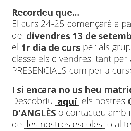
Recordeu que...
El curs 24-25 començarà a par
divendres 13 de setem
del
1r dia de curs
el
per als grup
classe els divendres, tant per
PRESENCIALS com per a curs
I si encara no us heu matri
aquí
Descobriu
els nostres
D'ANGLÈS
o
contacteu amb n
de
les nostres escoles
o al te