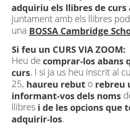
adquiriu els llibres de cur
juntament amb els llibres pod
BOSSA Cambridge Scho
una
Si feu un CURS VIA ZOOM:
comprar-los abans 
Heu de
curs
. I si ja us heu inscrit al c
haureu rebut
rebreu 
25,
o
informant-vos dels noms
d
i de les opcions que 
llibres
adquirir-los
.