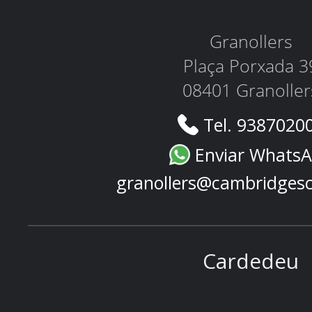
Granollers
Plaça Porxada 3
08401 Granoller
Tel. 9387020
Enviar Whats
granollers@cambridges
Cardedeu