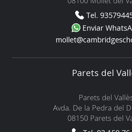
08100 Mollet del Va
Tel. 9357944
Enviar Whats
mollet@cambridgesch
Parets del Val
Parets del Vallè
Avda. De la Pedra del D
08150 Parets del Va