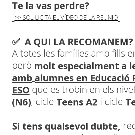
Te la vas perdre?
>> SOL·LICITA EL VÍDEO DE LA REUNIÓ
✅ A QUI LA RECOMANEM?
A totes les famílies amb fills 
molt especialment a l
però
amb
alumnes en Educació P
ESO
que es trobin en els nive
(N6)
Teens A2
T
, cicle
i cicle
Si tens qualsevol dubte,
re