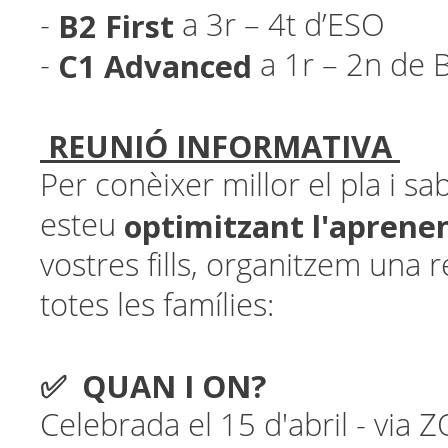
B2 First
-
a 3r – 4t d’ESO
C1 Advanced
-
a 1r – 2n de B
REUNIÓ INFORMATIVA
Per conèixer millor el pla
i sa
optimitzant l'aprene
esteu
vostres fills, organitzem una 
totes les famílies:
✅ QUAN I ON?
Celebrada el 15 d'abril - via