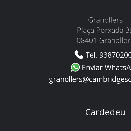
Granollers
Plaça Porxada 3
08401 Granoller
Tel. 9387020
Enviar Whats
granollers@cambridges
Cardedeu