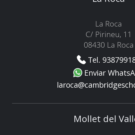
La Roca
C/ Pirineu, 11
08430 La Roca
Tel. 9387991
Enviar Whats
laroca@cambridgesch
Mollet del Val