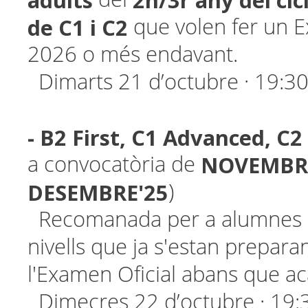
adults
2n/3r any del cic
de C1 i C2
que volen fer un E
2026 o més endavant.
Dimarts 21 d’octubre · 19:3
- B2 First, C1 Advanced, C2
NOVEMBR
a convocatòria de
DESEMBRE'25
)
Recomanada per a alumnes 
nivells que ja s'estan preparan
l'Examen Oficial abans que ac
Dimecres 22 d’octubre · 19: