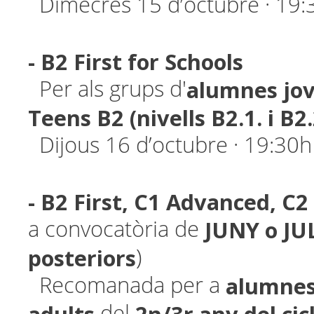
Dimecres 15 d’octubre · 19:
- B2 First for Schools
alumnes
jo
Per als grups d'
Teens B2 (nivells B2.1. i B2
Dijous 16 d’octubre · 19:30h
- B2 First, C1 Advanced, C2
JUNY o JUL
a convocatòria de
posteriors
)
alumne
Recomanada per a
del