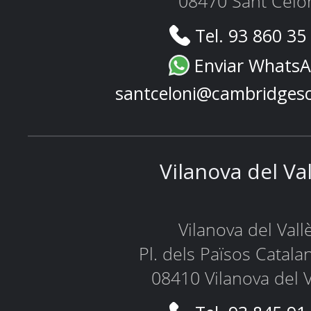
08470 Sant Celo
Tel. 93 860 35
Enviar Whats
santceloni@cambridges
Vilanova del Va
Vilanova del Vall
Pl. dels Països Catala
08410 Vilanova del V