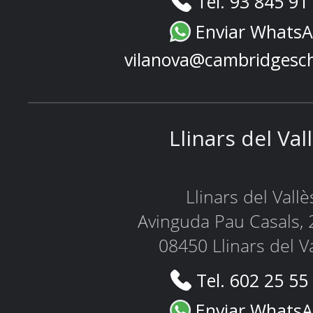
Tel. 93 845 91
Enviar Whats
vilanova@cambridgesc
Llinars del Val
Llinars del Vallè
Avinguda Pau Casals, 
08450 Llinars del V
Tel. 602 25 55
Enviar Whats