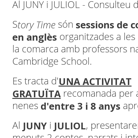
Al JUNY i JULIOL - Consulteu d
tory Time
sessions de
c
S
són
en anglès
organitzades a les
la comarca amb professors n
Cambridge School.
UNA ACTIVITAT
Es tracta d'
GRATUÏTA
recomanada per a
d'entre 3 i 8 anys
nenes
apr
JUNY
JULIOL
Al
i
, presentar
menuts 2 contes, narrats i int