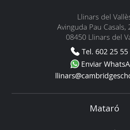
Llinars del Vallè
Avinguda Pau Casals, 
08450 Llinars del V
Tel. 602 25 55
Enviar Whats
llinars@cambridgesch
Mataró