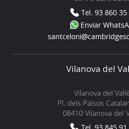
Tel. 93 860 35
Enviar Whats
santceloni@cambridges
Vilanova del Va
Vilanova del Vall
Pl. dels Països Catala
08410 Vilanova del V
Tel. 93 845 91