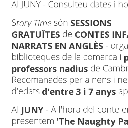
Al JUNY - Consulteu dates i ho
tory Time
SESSIONS
S
són
GRATUÏTES
CONTES INF
de
NARRATS EN ANGLÈS
- orga
biblioteques de la comarca i
professors nadius
de Cambri
Recomanades per a nens i n
d'entre 3 i 7 anys
d'edats
ap
JUNY
Al
- A l'hora del conte e
'The Naughty Pa
presentem