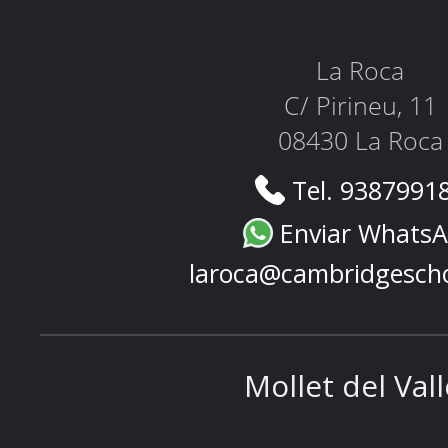
La Roca
C/ Pirineu, 11
08430 La Roca
Tel. 9387991
Enviar Whats
laroca@cambridgesch
Mollet del Val