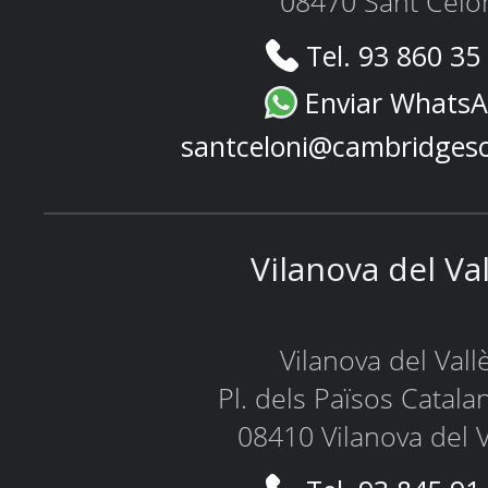
08470 Sant Celo
Tel. 93 860 35
Enviar Whats
santceloni@cambridges
Vilanova del Va
Vilanova del Vall
Pl. dels Països Catala
08410 Vilanova del V