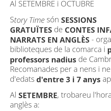
Al SETEMBRE i OCTUBRE
tory Time
SESSIONS
S
són
GRATUÏTES
CONTES INF
de
NARRATS EN ANGLÈS
- orga
biblioteques de la comarca i
professors nadius
de Cambri
Recomanades per a nens i n
d'entre 3 i 7 anys
d'edats
ap
SETEMBRE
Al
, trobareu l'hor
anglès a: