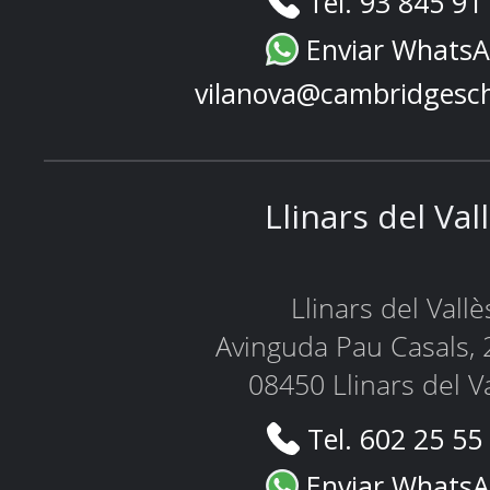
Tel. 93 845 91
Enviar Whats
vilanova@cambridgesc
Llinars del Val
Llinars del Vallè
Avinguda Pau Casals, 
08450 Llinars del V
Tel. 602 25 55
Enviar Whats