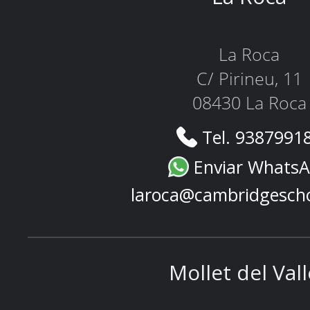
La Roca
C/ Pirineu, 11
08430 La Roca
Tel. 9387991
Enviar Whats
laroca@cambridgesch
Mollet del Val