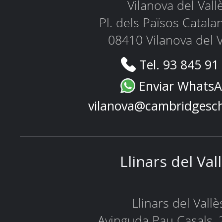
Vilanova del Vall
Pl. dels Països Catala
08410 Vilanova del V
Tel. 93 845 91
Enviar Whats
vilanova@cambridgesc
Llinars del Val
Llinars del Vallè
Avinguda Pau Casals, 