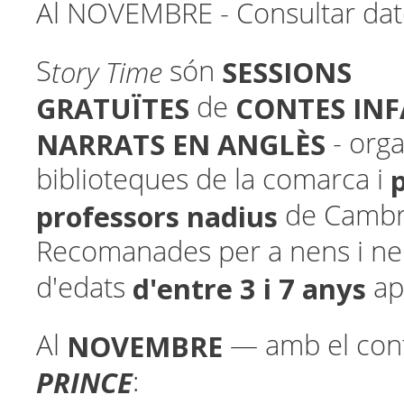
Al NOVEMBRE - Consultar date
tory Time
SESSIONS
S
són
GRATUÏTES
CONTES INF
de
NARRATS EN ANGLÈS
- orga
biblioteques de la comarca i
professors nadius
de Cambri
Recomanades per a nens i n
d'entre 3 i 7 anys
d'edats
ap
NOVEMBRE
Al
— amb el co
PRINCE
: