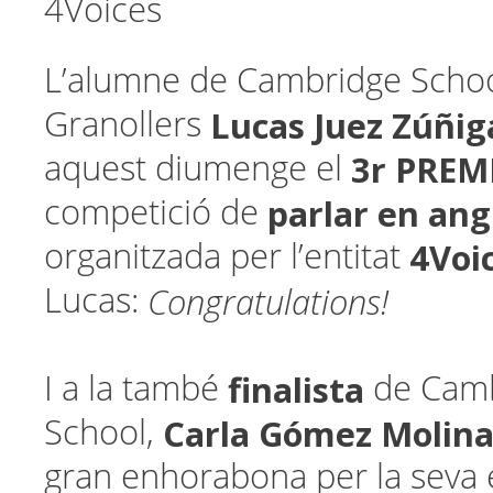
4Voices
L’alumne de Cambridge Scho
Lucas Juez Zúñig
Granollers
3r PREM
aquest diumenge el
parlar en ang
competició de
4Voi
organitzada per l’entitat
Congratulations!
Lucas:
finalista
I a la també
de Cam
Carla Gómez Molin
School,
gran enhorabona per la seva 