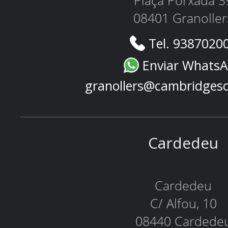
Plaça Porxada 3
08401 Granoller
Tel. 9387020
Enviar Whats
granollers@cambridges
Cardedeu
Cardedeu
C/ Alfou, 10
08440 Cardede