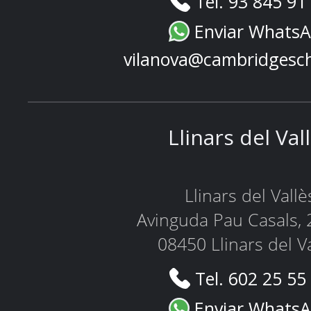
Tel. 93 845 91
Enviar Whats
vilanova@cambridgesc
Llinars del Val
Llinars del Vallè
Avinguda Pau Casals, 
08450 Llinars del V
Tel. 602 25 55
Enviar Whats