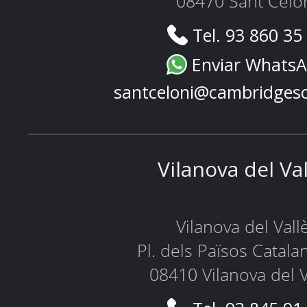
08470 Sant Celo
Tel. 93 860 35
Enviar Whats
santceloni@cambridges
Vilanova del Va
Vilanova del Vall
Pl. dels Països Catala
08410 Vilanova del V