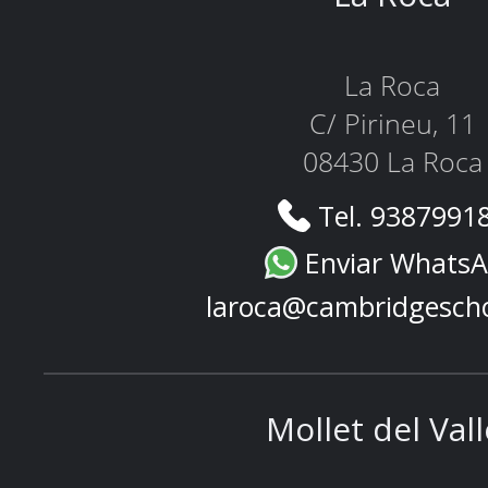
La Roca
C/ Pirineu, 11
08430 La Roca
Tel. 9387991
Enviar Whats
laroca@cambridgesch
Mollet del Val