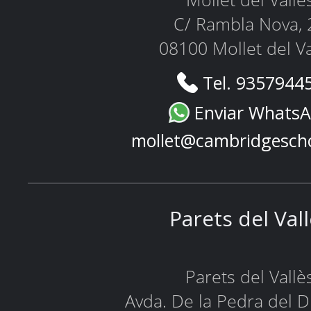
Mollet del Vallè
C/ Rambla Nova, 
08100 Mollet del Va
Tel. 9357944
Enviar Whats
mollet@cambridgesch
Parets del Val
Parets del Vallè
Avda. De la Pedra del D