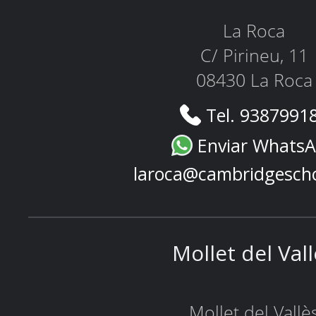
La Roca
C/ Pirineu, 11
08430 La Roca
Tel. 9387991
Enviar Whats
laroca@cambridgesch
Mollet del Val
Mollet del Vallè