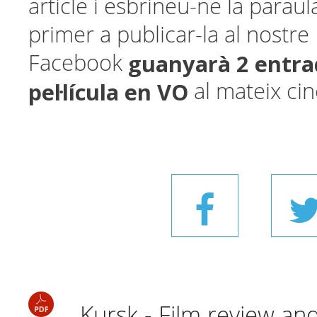
article i esbrineu-ne la paraul
primer a publicar-la al nostre
guanyarà 2 entra
Facebook
pel·lícula en VO
al mateix ci
Kursk - Film review an