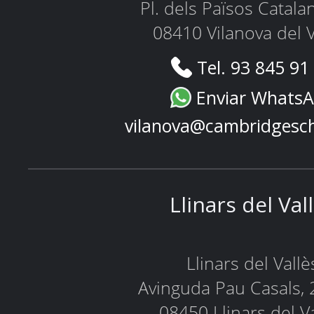
Pl. dels Països Catala
08410 Vilanova del V
Tel. 93 845 91
Enviar Whats
vilanova@cambridgesc
Llinars del Val
Llinars del Vallè
Avinguda Pau Casals, 
08450 Llinars del V