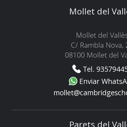
Mollet del Val
Mollet del Vallè
C/ Rambla Nova, 
08100 Mollet del Va
Tel. 9357944
Enviar Whats
mollet@cambridgesch
Parets del Val