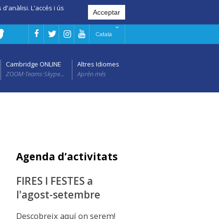
d'anàlisi. L'accés i ús
Català
Cambridge ONLINE
Altres Idiomes
ZOOM·Teams·Skype...
Aprèn més
Agenda d’activitats
FIRES I FESTES a
l'agost-setembre
Descobreix aquí on serem!