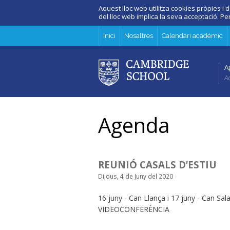
Aquest lloc web utilitza cookies pròpies i d
del lloc web implica la seva acceptació. P
Inici
Nosaltres
Calendari acadèmic
A
Ad
Agenda
REUNIÓ CASALS D’ESTIU
Dijous, 4 de Juny del 2020
16 juny - Can Llança i 17 juny - Can Sala
VIDEOCONFERÈNCIA