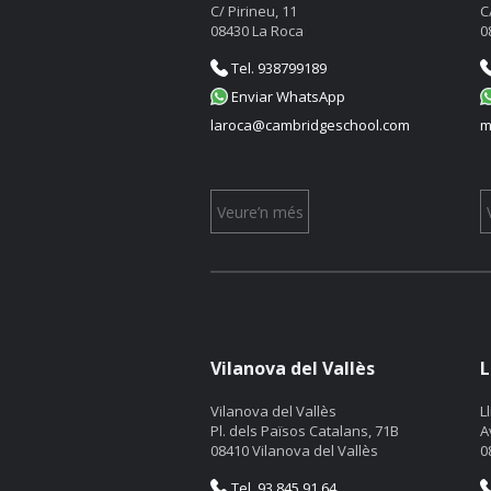
C/ Pirineu, 11
C
08430 La Roca
0
Tel. 938799189
Enviar WhatsApp
laroca@cambridgeschool.com
m
Veure’n més
Vilanova del Vallès
L
Vilanova del Vallès
L
Pl. dels Països Catalans, 71B
A
08410 Vilanova del Vallès
0
Tel. 93 845 91 64