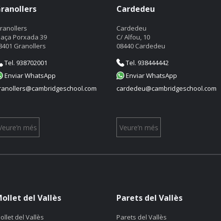
ranollers
Cardedeu
ranollers
Cardedeu
laça Porxada 39
C/ Alfou, 10
8401 Granollers
08440 Cardedeu
Tel. 938702001
Tel. 938444442
Enviar WhatsApp
Enviar WhatsApp
ranollers@cambridgeschool.com
cardedeu@cambridgeschool.com
Veure’n més
Veure’n més
ollet del Vallès
Parets del Vallès
ollet del Vallès
Parets del Vallès