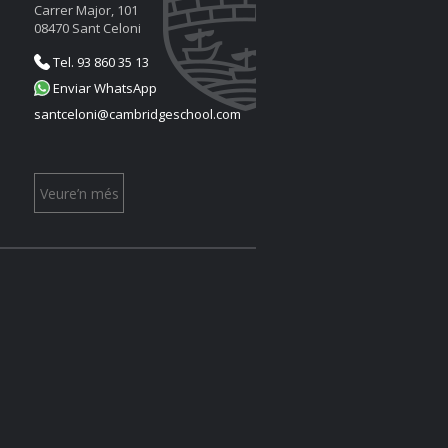
Carrer Major, 101
08470 Sant Celoni
Tel. 93 860 35 13
Enviar WhatsApp
santceloni@cambridgeschool.com
Veure’n més