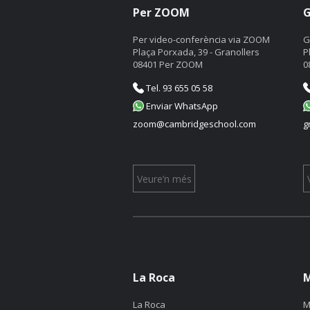
Per ZOOM
G
Per video-conferència via ZOOM
G
Plaça Porxada, 39 - Granollers
P
08401 Per ZOOM
0
Tel. 93 655 05 58
Enviar WhatsApp
zoom@cambridgeschool.com
g
Veure’n més
La Roca
M
La Roca
M