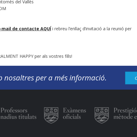
rnès del Vallès
OOM
e-mail de contacte AQUÍ
i rebreu l’enllaç d’invitació a la reunió per
LMENT HAPPY per als vostres fills!
 nosaltres per a més informació.