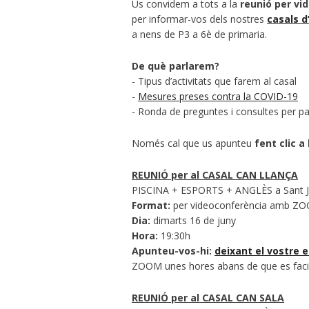
Us convidem a tots a la
reunió per vi
per informar-vos dels nostres
casals d
a nens de P3 a 6è de primaria.
De què parlarem?
- Tipus d’activitats que farem al casal
-
Mesures preses contra la COVID-19
- Ronda de preguntes i consultes per par
Només cal que us apunteu
fent clic a
REUNIÓ per al CASAL CAN LLANÇA
PISCINA + ESPORTS + ANGLÈS a Sant Ju
Format:
per videoconferència amb Z
Dia:
dimarts 16 de juny
Hora:
19:30h
Apunteu-vos-hi:
deixant el vostre 
ZOOM unes hores abans de que es faci
REUNIÓ per al CASAL CAN SALA