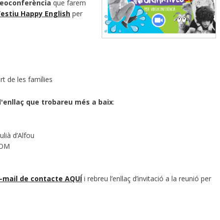
deoconferència
que farem
’estiu Happy English
per
t de les famílies
 l'enllaç que trobareu més a baix
:
lià d’Alfou
OOM
e-mail de contacte AQUÍ
i rebreu l’enllaç d’invitació a la reunió per