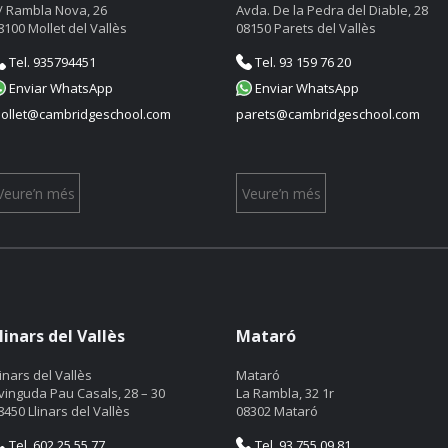
/ Rambla Nova, 26
Avda. De la Pedra del Diable, 28
8100 Mollet del Vallès
08150 Parets del Vallès
Tel. 935794451
Tel. 93 159 76 20
Enviar WhatsApp
Enviar WhatsApp
ollet@cambridgeschool.com
parets@cambridgeschool.com
Veure’n més
Veure’n més
linars del Vallès
Mataró
linars del Vallès
Mataró
vinguda Pau Casals, 28 – 30
La Rambla, 32 1r
8450 Llinars del Vallès
08302 Mataró
Tel. 602 25 55 77
Tel. 93 755 09 81