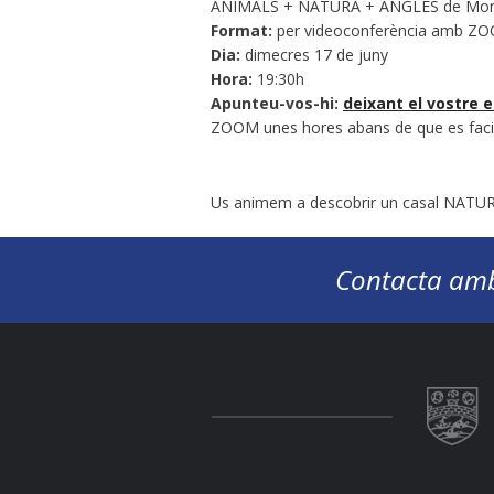
ANIMALS + NATURA + ANGLÈS de Monto
Format:
per videoconferència amb Z
Dia:
dimecres 17 de juny
Hora:
19:30h
Apunteu-vos-hi:
deixant el vostre 
ZOOM unes hores abans de que es faci
Us animem a descobrir un casal NATURA
Contacta amb