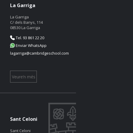
La Garriga
La Garriga
C/ dels Banys, 114
08530 La Garriga
Tel. 93 861 22 20
Enviar WhatsApp
lagarriga@cambridgeschool.com
Veure’n més
Sant Celoni
Sant Celoni