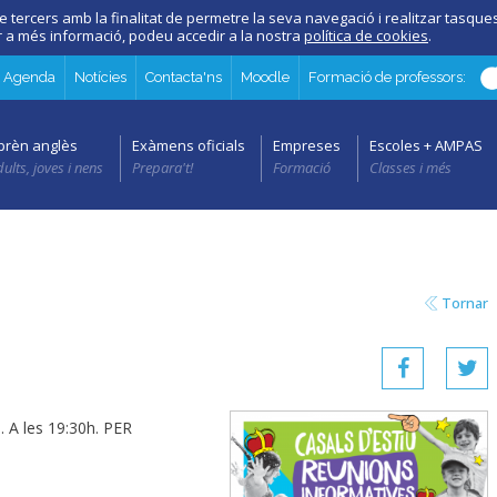
e tercers amb la finalitat de permetre la seva navegació i realitzar tasques 
er a més informació, podeu accedir a la nostra
política de cookies
.
Agenda
Notícies
Contacta'ns
Moodle
Formació de professors:
prèn anglès
Exàmens oficials
Empreses
Escoles + AMPAS
ults, joves i nens
Prepara't!
Formació
Classes i més
Tornar
. A les 19:30h. PER