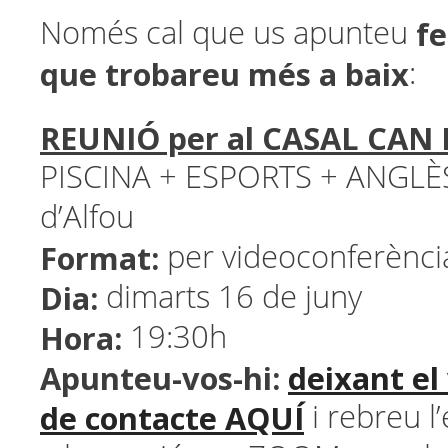
fe
Només cal que us apunteu
que trobareu més a baix
:
REUNIÓ per al CASAL CAN
PISCINA + ESPORTS + ANGLÈS 
d’Alfou
Format:
per videoconferèn
Dia:
dimarts 16 de juny
Hora:
19:30h
Apunteu-vos-hi:
deixant el
de contacte AQUÍ
i rebreu l’