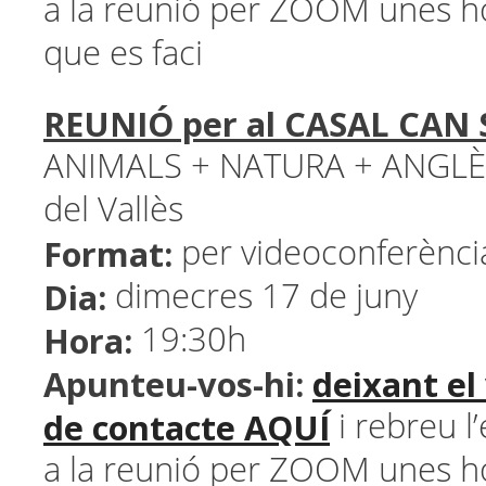
a la reunió per ZOOM unes h
que es faci
REUNIÓ per al CASAL CAN
ANIMALS + NATURA + ANGLÈ
del Vallès
Format:
per videoconferèn
Dia:
dimecres 17 de juny
Hora:
19:30h
Apunteu-vos-hi:
deixant el
de contacte AQUÍ
i rebreu l’
a la reunió per ZOOM unes h