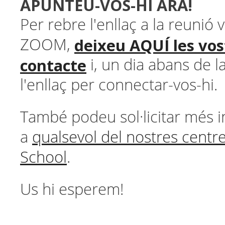
APUNTEU-VOS-HI ARA!
Per rebre l'enllaç a la reunió v
deixeu AQUÍ les vos
ZOOM,
contacte
i, un dia abans de l
l'enllaç per connectar-vos-hi.
També podeu sol·licitar més 
a
qualsevol del nostres cent
School
.
Us hi esperem!