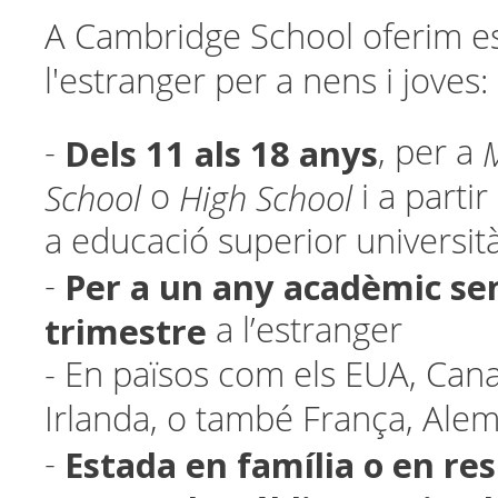
A Cambridge School oferim es
l'estranger per a nens i joves:
Dels 11 als 18 anys
-
, per a
School
High School
o
i a parti
a educació superior università
Per a un any acadèmic se
-
trimestre
a l’estranger
- En països com els EUA, Cana
Irlanda, o també França, Ale
Estada en família o en re
-