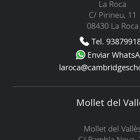
La Roca
C/ Pirineu, 11
08430 La Roca
Tel. 9387991
Enviar Whats
laroca@cambridgesch
Mollet del Val
Mollet del Vallè
C/ Rambla Nova, 