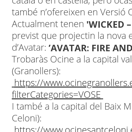
català o en castellà, però oc
també n’ofereixen en Versió O
'WICKED –
Actualment tenen
previst que projectin la nova 
’AVATAR: FIRE AND
d’Avatar:
Trobaràs Ocine a la capital va
(Granollers):
https://www.ocinegranollers.
filterCategories=VOSE
I també a la capital del Baix 
Celoni):
https://www.ocinesantceloni.