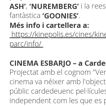
ASH’
‘NUREMBERG’
,
i la ree
‘GOONIES’
fantàstica
.
Més info i cartellera a:
https://kinepolis.es/cines/ki
parc/info/
CINEMA ESBARJO – a Card
Projectat amb el cognom "Ver
cinema va néixer amb l'objecti
públic cardedeuenc pel·lícules
independent com les que es p