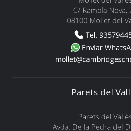
Mollet del Vallè
C/ Rambla Nova, 
08100 Mollet del Va
Tel. 9357944
Enviar Whats
mollet@cambridgesch
Parets del Val
Parets del Vallè
Avda. De la Pedra del D