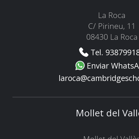
La Roca
C/ Pirineu, 11
08430 La Roca
Tel. 9387991
Enviar Whats
laroca@cambridgesch
Mollet del Val