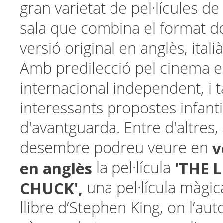
gran varietat de pel·lícules de
sala que combina el format d
versió original en anglès, italià
Amb predilecció pel cinema e
internacional independent, i
interessants propostes infantil
d'avantguarda. Entre d'altres,
v
desembre podreu veure en
en anglès
'THE L
la pel·lícula
CHUCK',
una pel·lícula màgi
llibre d’Stephen King, on l’auto