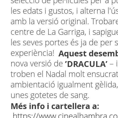
selecció de pel·lícules per a p
les edats i gustos, i alterna l'
amb la versió original. Trobar
centre de La Garriga, i sapig
les seves portes és ja de per s
Aquest desem
experiència!
’DRACULA’
nova versió de
– i
troben el Nadal molt ensucra
ambientació igualment gèlida
unes gotetes de sang.
Més info i cartellera a:
https://www.cinealhambra.c