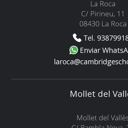
La Roca
C/ Pirineu, 11
08430 La Roca
Tel. 9387991
Enviar Whats
laroca@cambridgesch
Mollet del Val
Mollet del Vallè
C/ Rambla Nova, 