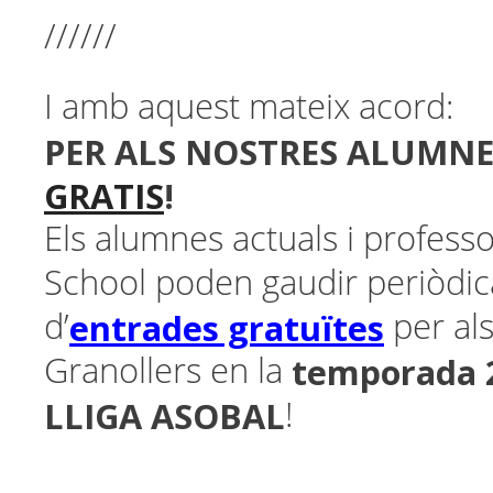
//////
I amb aquest mateix acord:
PER ALS NOSTRES ALUMNE
GRATIS
!
Els alumnes actuals i profes
School poden gaudir periòdi
entrades gratuïtes
d’
per als
temporada 2
Granollers en la
LLIGA ASOBAL
!