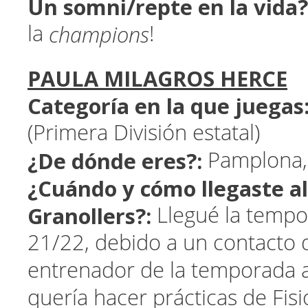
Un somni/repte en la vida?
champions
la
!
PAULA MILAGROS HERCE
Categoría en la que juegas
(Primera División estatal)
¿De dónde eres?:
Pamplona,
¿Cuándo y cómo llegaste a
Granollers?:
Llegué la tempo
21/22, debido a un contacto d
entrenador de la temporada a
quería hacer prácticas de Fisi