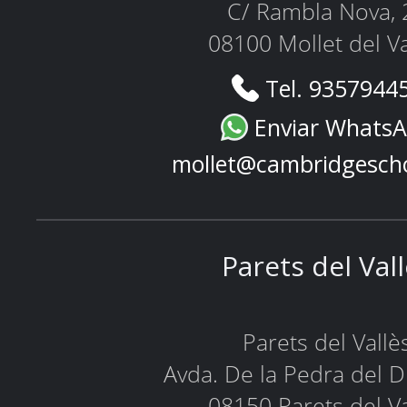
C/ Rambla Nova, 
08100 Mollet del Va
Tel. 9357944
Enviar Whats
mollet@cambridgesch
Parets del Val
Parets del Vallè
Avda. De la Pedra del D
08150 Parets del Va