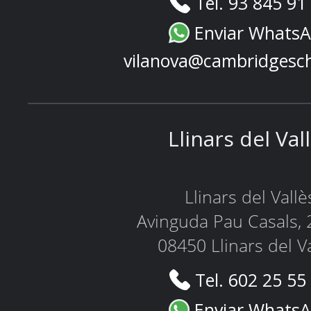
Tel. 93 845 91
Enviar Whats
vilanova@cambridgesc
Llinars del Val
Llinars del Vallè
Avinguda Pau Casals, 
08450 Llinars del V
Tel. 602 25 55
Enviar Whats