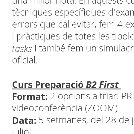
una millor nota. En aquests c
tècniques específiques d'exa
errors que cal evitar, fem 4
i pràctiques de totes les tipo
tasks
i també fem un simulacr
oficial.
Curs Preparació
B2 First
Format:
2 opcions a triar: P
videoconferència (ZOOM)
Data:
5 setmanes, del 28 de 
juliol.