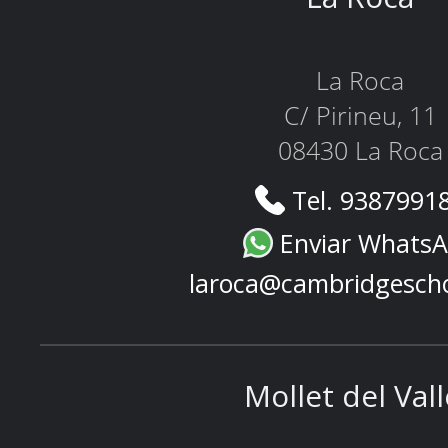
La Roca
C/ Pirineu, 11
08430 La Roca
Tel. 9387991
Enviar Whats
laroca@cambridgesch
Mollet del Val