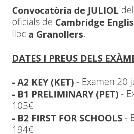
Convocatòria de JULIOL
del
Cambridge Engli
oficials de
a Granollers
lloc
.
DATES I PREUS DELS EXÀM
- A2 KEY (KET)
- Examen 20 j
- B1 PRELIMINARY (PET)
- E
105€
- B2 FIRST FOR SCHOOLS
- 
194€