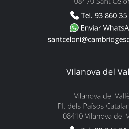
08470 Sant Celo
Tel. 93 860 35
Enviar Whats
santceloni@cambridges
Vilanova del Va
Vilanova del Vall
Pl. dels Països Catala
08410 Vilanova del V