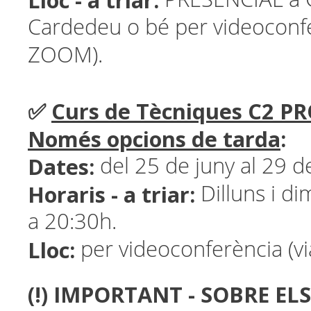
Lloc - a triar:
Cardedeu o bé per videoconfe
ZOOM).
✅
Curs de Tècniques C2 P
Només opcions de tarda
:
Dates:
del 25 de juny al 29 de
Horaris - a triar:
Dilluns i di
a 20:30h.
Lloc:
per videoconferència (v
(!) IMPORTANT - SOBRE EL