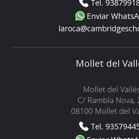
Tel. 9387991
Enviar Whats
laroca@cambridgesch
Mollet del Val
Mollet del Vallè
C/ Rambla Nova, 
08100 Mollet del Va
Tel. 9357944