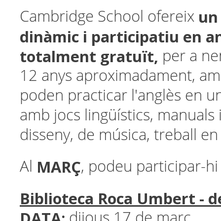
un
Cambridge School ofereix
dinàmic i participatiu en an
totalment gratuït,
per a ne
12 anys aproximadament, amb
poden practicar l'anglès en un
amb jocs lingüístics, manuals
disseny, de música, treball en 
MARÇ
Al
, podeu participar-hi 
Biblioteca Roca Umbert -
DATA:
dijous 17 de març