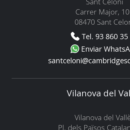
Sant Celoni
Carrer Major, 1
08470 Sant Celo
Tel. 93 860 35
Enviar Whats
santceloni@cambridges
Vilanova del Va
Vilanova del Vall
Pl. dels Països Catala