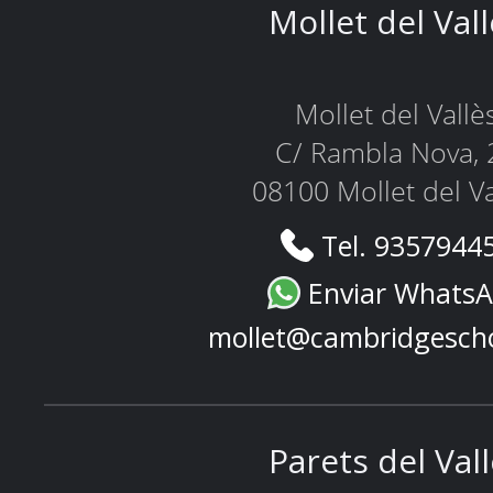
Mollet del Val
Mollet del Vallè
C/ Rambla Nova, 
08100 Mollet del Va
Tel. 9357944
Enviar Whats
mollet@cambridgesch
Parets del Val