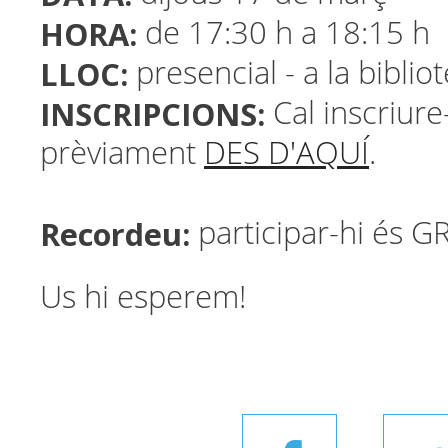
HORA:
de 17:30 h a 18:15 h
LLOC:
presencial - a la biblio
INSCRIPCIONS:
Cal inscriure-
prèviament
DES D'AQUÍ
.
Recordeu:
participar-hi és G
Us hi esperem!