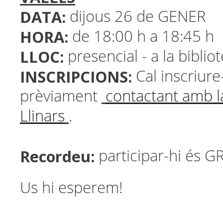
DATA:
dijous 26 de GENER
HORA:
de 18:00 h a 18:45 h
LLOC:
presencial - a la biblio
INSCRIPCIONS:
Cal inscriure-
prèviament
contactant amb la
Llinars
.
Recordeu:
participar-hi és G
Us hi esperem!