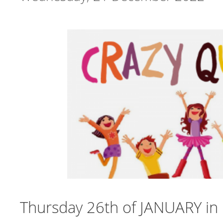
Thursday 26th of JANUARY in