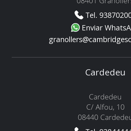
08401 Granoller
Tel. 9387020
Enviar Whats
granollers@cambridges
Cardedeu
Cardedeu
C/ Alfou, 10
08440 Cardede