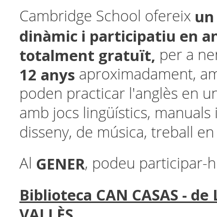
un
Cambridge School ofereix
dinàmic i participatiu en an
totalment gratuït,
per a ne
12 anys
aproximadament, am
poden practicar l'anglès en un
amb jocs lingüístics, manuals
disseny, de música, treball en 
GENER
Al
, podeu participar-hi
Biblioteca CAN CASAS - de
VALLÈS