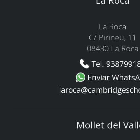
La Roca
La Roca
C/ Pirineu, 11
08430 La Roca
Tel. 9387991
Enviar Whats
laroca@cambridgesch
Mollet del Val