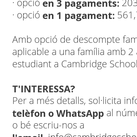
en 3 pagaments:
· opció
203
en 1 pagament:
· opció
561,
Amb opció de descompte fami
aplicable a una família amb 
estudiant a Cambridge Schoo
T'INTERESSA?
Per a més detalls, sol·licita i
telèfon o WhatsApp
al núm
o bé escriu-nos a