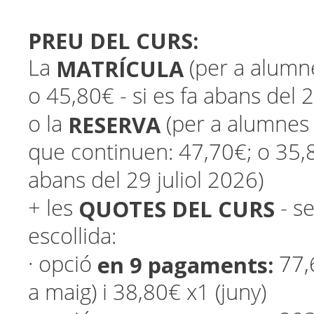
PREU DEL CURS:
MATRÍCULA
La
(per a alumn
o 45,80€ - si es fa abans del 2
RESERVA
o la
(per a alumnes
que continuen: 47,70€; o 35,80
abans del 29 juliol 2026)
QUOTES DEL CURS
+ les
- s
escollida:
en 9 pagaments:
· opció
77,
a maig) i 38,80€ x1 (juny)