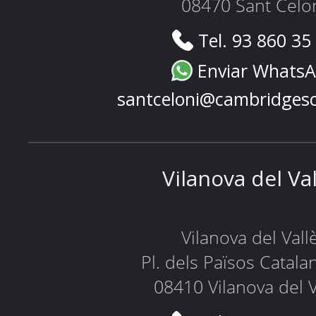
08470 Sant Celo
Tel. 93 860 35
Enviar Whats
santceloni@cambridges
Vilanova del Va
Vilanova del Vall
Pl. dels Països Catala
08410 Vilanova del V