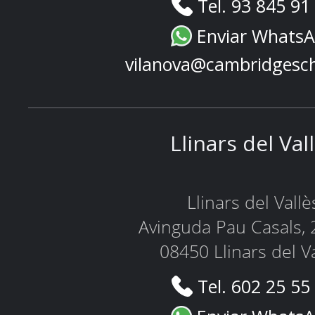
Tel. 93 845 91
Enviar Whats
vilanova@cambridgesc
Llinars del Val
Llinars del Vallè
Avinguda Pau Casals, 
08450 Llinars del V
Tel. 602 25 55