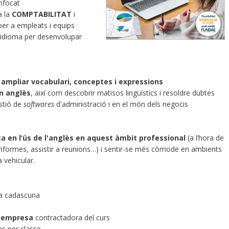
nfocat
a la
COMPTABILITAT
i
per a empleats i equips
 idioma per desenvolupar
 ampliar vocabulari,
conceptes i expressions
en anglès
, així com descobrir matisos lingüístics i resoldre dubtes
stió de
softwares
d'administració i en el món dels negocis
a en l’ús de l'anglès
en aquest àmbit professional
(a l’hora de
r informes, assistir a reunions…) i sentir-se més còmode en ambients
 vehicular.
a cadascuna
l'empresa
contractadora del curs
s per classe