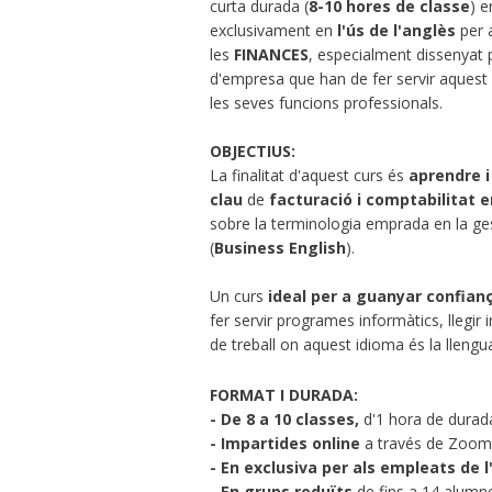
curta durada (
8-10 hores de classe
) e
exclusivament en
l'ús de l'anglès
per 
les
FINANCES
, especialment dissenyat 
d'empresa que han de fer servir aquest
les seves funcions professionals.
OBJECTIUS:
La finalitat d'aquest curs és
aprendre i
clau
de
facturació i comptabilitat 
sobre la terminologia emprada en la ge
(
Business English
).
Un curs
ideal per a guanyar confianç
fer servir programes informàtics, llegi
de treball on aquest idioma és la llengua
FORMAT I DURADA:
- De 8 a 10 classes,
d'1 hora de durad
-
Impartides online
a través de Zoom
- En exclusiva per als empleats de 
-
En grups reduïts
de fins a 14 alumne