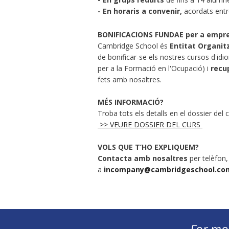
-
En horaris a convenir,
acordats entr
BONIFICACIONS FUNDAE per a empr
Cambridge School és
Entitat Organi
de bonificar-se els nostres cursos d'id
per a la Formació en l'Ocupació) i
recu
fets amb nosaltres.
MÉS INFORMACIÓ?
Troba tots els detalls en el dossier del c
>> VEURE DOSSIER DEL CURS
VOLS QUE T’HO EXPLIQUEM?
Contacta amb nosaltres
per telèfon
a
incompany@cambridgeschool.co
For mo