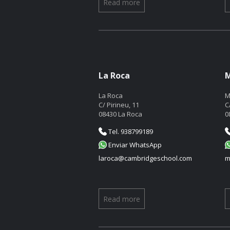
Read more
La Roca
M
La Roca
M
C/ Pirineu, 11
C
08430 La Roca
0
Tel. 938799189
Enviar WhatsApp
laroca@cambridgeschool.com
m
Read more