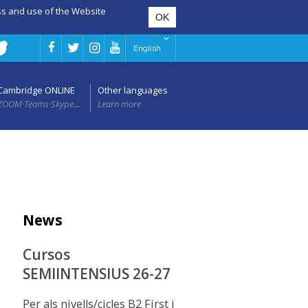
ess and use of the Website
English
Cambridge ONLINE
Other languages
ZOOM·Teams·Skype...
Learn more
News
Cursos
SEMIINTENSIUS 26-27
Per als nivells/cicles B2 First i