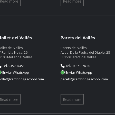
Read more
Read more
ollet del Vallès
Parets del Vallès
ollet del Vallès
Parets del Vallès
/ Rambla Nova, 26
Avda. De la Pedra del Diable, 28
8100 Mollet del Vallès
08150 Parets del Vallès
Tel. 935794451
Tel. 93 159 76 20
Enviar WhatsApp
Enviar WhatsApp
ollet@cambridgeschool.com
parets@cambridgeschool.com
Read more
Read more