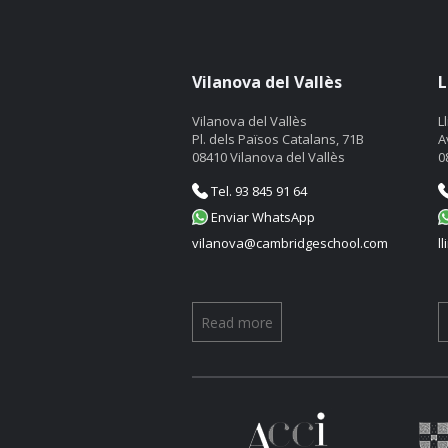
Vilanova del Vallès
L
Vilanova del Vallès
L
Pl. dels Països Catalans, 71B
A
08410 Vilanova del Vallès
0
Tel. 93 845 91 64
Enviar WhatsApp
vilanova@cambridgeschool.com
l
Read more