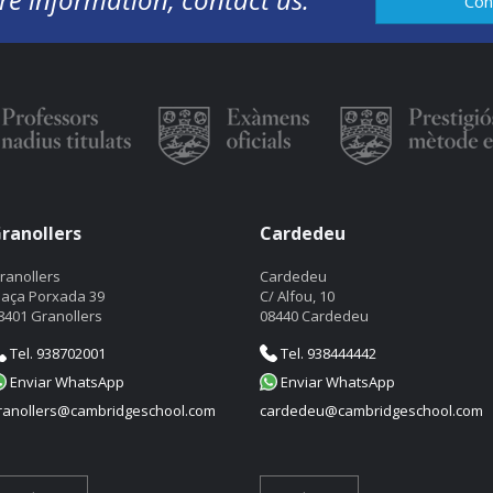
Con
ranollers
Cardedeu
ranollers
Cardedeu
laça Porxada 39
C/ Alfou, 10
8401 Granollers
08440 Cardedeu
Tel. 938702001
Tel. 938444442
Enviar WhatsApp
Enviar WhatsApp
ranollers@cambridgeschool.com
cardedeu@cambridgeschool.com