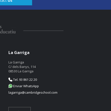
tact
Us
La Garriga
La Garriga
C/ dels Banys, 114
08530 La Garriga
Tel. 93 861 22 20
Enviar WhatsApp
lagarriga@cambridgeschool.com