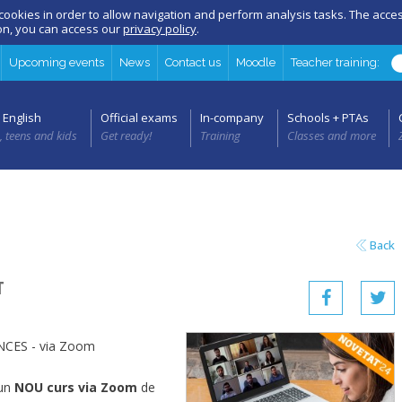
 cookies in order to allow navigation and perform analysis tasks. The acc
ion, you can access our
privacy policy
.
Upcoming events
News
Contact us
Moodle
Teacher training:
 English
Official exams
In-company
Schools + PTAs
, teens and kids
Get ready!
Training
Classes and more
Back
T
NCES - via Zoom
 un
NOU
curs via Zoom
de