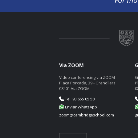
Via ZOOM
G
Video conferencing via ZOOM
G
Plaça Porxada, 39 - Granollers
P
08401 Via ZOOM
0
Tel. 93 655 05 58
Enviar WhatsApp
zoom@cambridgeschool.com
g