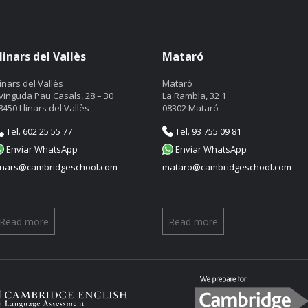
linars del Vallès
Mataró
linars del Vallès
Mataró
vinguda Pau Casals, 28 – 30
La Rambla, 32 1
8450 Llinars del Vallès
08302 Mataró
Tel. 602 25 55 77
Tel. 93 755 09 81
Enviar WhatsApp
Enviar WhatsApp
linars@cambridgeschool.com
mataro@cambridgeschool.com
Read more
Read more