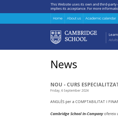
This Website uses its own and third-party
implies its acceptance. For more informat
Home
About us
Academic calendar
Learn
Adults
News
NOU - CURS ESPECIALITZA
Friday, 6 September 2024
ANGLÈS per a COMPTABILITAT I FINA
Cambridge School In-Company
ofereix