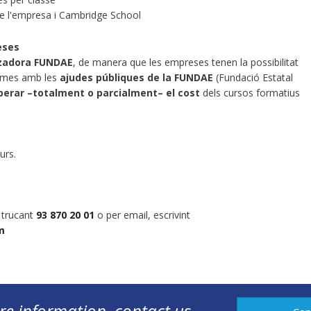
e l'empresa i Cambridge School
eses
tzadora FUNDAE
, de manera que les empreses tenen la possibilitat
iomes amb les
ajudes públiques de la FUNDAE
(Fundació Estatal
perar –totalment o parcialment– el cost
dels cursos formatius
urs.
, trucant
93 870 20 01
o per email, escrivint
m
re information, contact us.