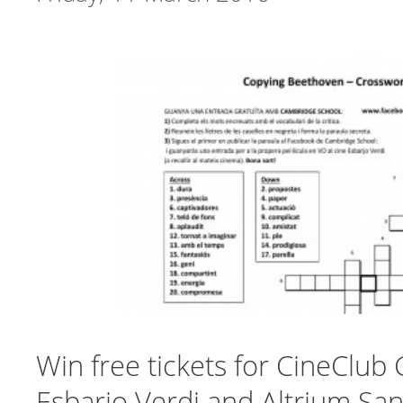
Win free tickets for CineClub 
Esbarjo Verdi and Altrium San