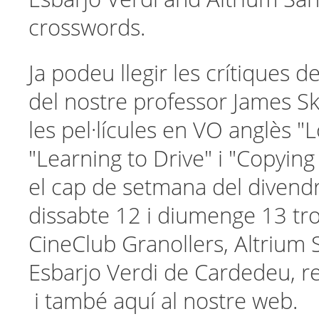
crosswords.
Ja podeu llegir les crítiques 
del nostre professor James S
les pel·lícules en VO anglès 
"Learning to Drive" i "Copyin
el cap de setmana del divend
dissabte 12 i diumenge 13 tr
CineClub Granollers, Altrium S
Esbarjo Verdi de Cardedeu, r
i també aquí al nostre web.