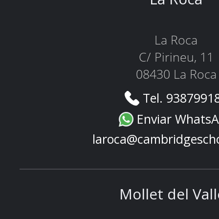
La Roca
C/ Pirineu, 11
08430 La Roca
Tel. 9387991
Enviar Whats
laroca@cambridgesch
Mollet del Val