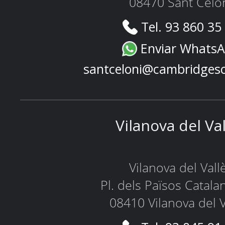
08470 Sant Celo
Tel. 93 860 35
Enviar Whats
santceloni@cambridges
Vilanova del Va
Vilanova del Vall
Pl. dels Països Catala
08410 Vilanova del V