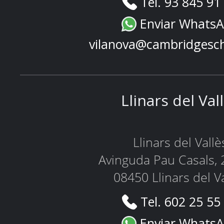
Tel. 93 845 91
Enviar Whats
vilanova@cambridgesc
Llinars del Val
Llinars del Vallè
Avinguda Pau Casals, 
08450 Llinars del V
Tel. 602 25 55
Enviar Whats