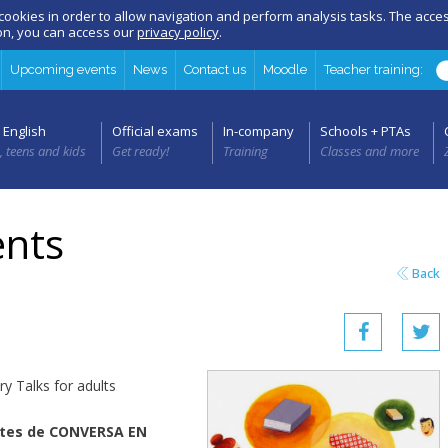
 cookies in order to allow navigation and perform analysis tasks. The acc
ion, you can access our
privacy policy
.
Upcoming events
News
Contact us
Moodle
Teacher training:
 English
Official exams
In-company
Schools + PTAs
, teens and kids
Get ready!
Training
Classes and more
nts
Back
ry Talks for adults
ïtes de CONVERSA EN