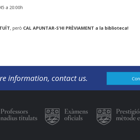
45 a 20:00h
TUÏT
, però
CAL APUNTAR-S'HI PRÈVIAMENT a la biblioteca!
re information, contact us.
Con