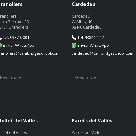
ranollers
Cardedeu
ranollers
Cardedeu
laça Porxada 39
C/ Alfou, 10
8401 Granollers
08440 Cardedeu
Tel. 938702001
Tel. 938444442
Enviar WhatsApp
Enviar WhatsApp
ranollers@cambridgeschool.com
cardedeu@cambridgeschool.com
Read more
Read more
ollet del Vallès
Parets del Vallès
ollet del Vallès
Parets del Vallès