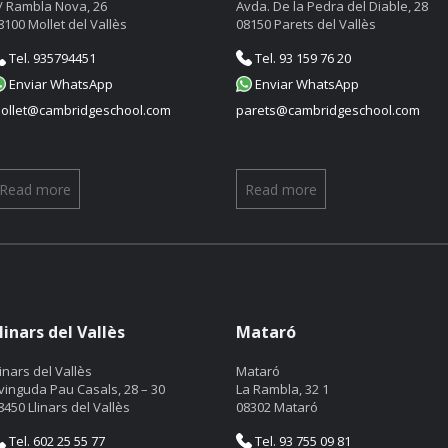
/ Rambla Nova, 26
Avda. De la Pedra del Diable, 28
8100 Mollet del Vallès
08150 Parets del Vallès
Tel. 935794451
Tel. 93 159 76 20
Enviar WhatsApp
Enviar WhatsApp
ollet@cambridgeschool.com
parets@cambridgeschool.com
Read more
Read more
linars del Vallès
Mataró
linars del Vallès
Mataró
vinguda Pau Casals, 28 – 30
La Rambla, 32 1
8450 Llinars del Vallès
08302 Mataró
Tel. 602 25 55 77
Tel. 93 755 09 81