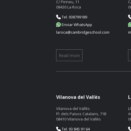
C/ Pirineu, 11
C
08430 La Roca
0
Tel. 938799189
Enviar WhatsApp
laroca@cambridgeschool.com
m
Read more
Vilanova del Vallès
L
Vilanova del Vallès
L
Pl. dels Països Catalans, 71B
A
08410 Vilanova del Vallès
0
Tel. 93 845 91 64