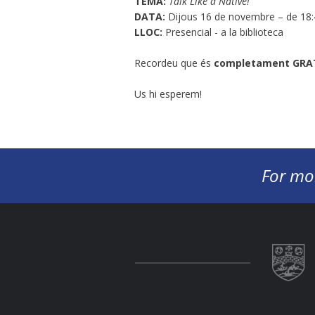
TEMA:
Talk Like a Native!
DATA:
Dijous 16 de novembre – de 18:
LLOC:
Presencial - a la biblioteca
Recordeu que és
completament GRA
Us hi esperem!
For mo