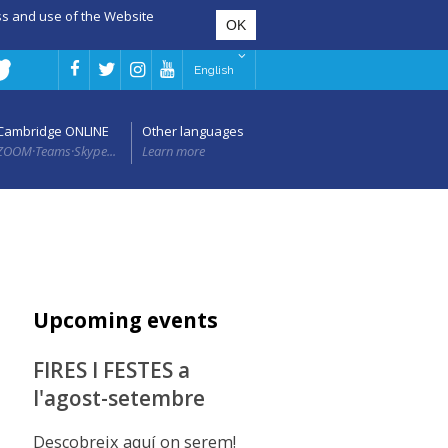
ess and use of the Website
English
Cambridge ONLINE
Other languages
ZOOM·Teams·Skype...
Learn more
Upcoming events
FIRES I FESTES a
l'agost-setembre
Descobreix aquí on serem!