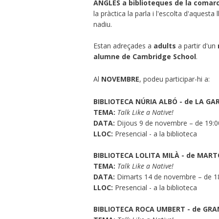
ANGLÈS a biblioteques de la comar
la pràctica la parla i l'escolta d'aquest
nadiu.
Estan adreçades a
adults
a partir d'un
alumne de Cambridge School
.
Al
NOVEMBRE
, podeu participar-hi a:
BIBLIOTECA NÚRIA ALBÓ - de LA GA
TEMA:
Talk Like a Native!
DATA:
Dijous 9 de novembre – de 19:0
LLOC:
Presencial - a la biblioteca
BIBLIOTECA LOLITA MILÀ - de MAR
TEMA:
Talk Like a Native!
DATA:
Dimarts 14 de novembre – de 18
LLOC:
Presencial - a la biblioteca
BIBLIOTECA ROCA UMBERT - de GR