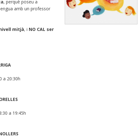
ca
, perquè poseu a
a llengua amb un professor
nivell mitjà
, i
NO CAL ser
RRIGA
0 a 20:30h
TORELLES
:30 a 19:45h
ANOLLERS