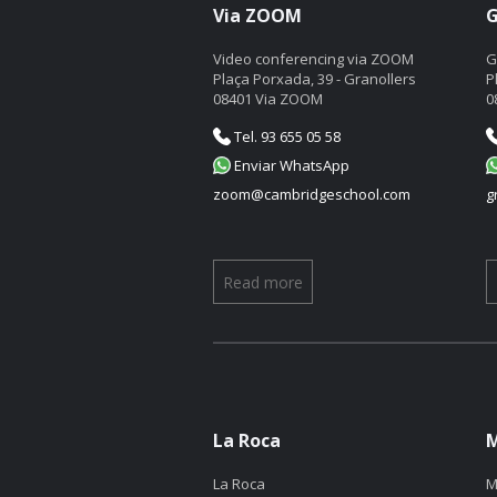
Via ZOOM
G
Video conferencing via ZOOM
G
Plaça Porxada, 39 - Granollers
P
08401 Via ZOOM
0
Tel. 93 655 05 58
Enviar WhatsApp
zoom@cambridgeschool.com
g
Read more
La Roca
M
La Roca
M