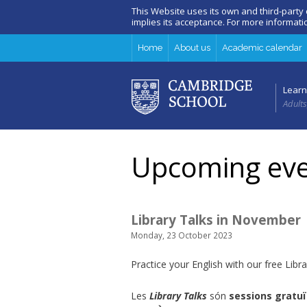
This Website uses its own and third-party
implies its acceptance. For more informat
Home
About us
Academic calendar
Learn
Adults
Upcoming eve
Library Talks in November
Monday, 23 October 2023
Practice your English with our free Libra
Les
Library Talks
són
sessions gratu