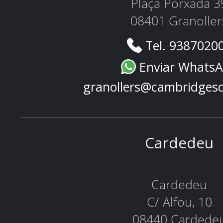
Plaça Porxada 3
08401 Granoller
Tel. 9387020
Enviar Whats
granollers@cambridges
Cardedeu
Cardedeu
C/ Alfou, 10
08440 Cardede