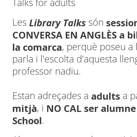
Talks for adults
Library Talks
sessio
Les
són
CONVERSA EN ANGLÈS a bib
la comarca
, perquè poseu a l
parla i l'escolta d'aquesta ll
professor nadiu.
adults
Estan adreçades a
a p
mitjà
NO CAL ser alumne
, i
School
.